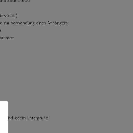
und Sattelstütze
inwerfer)
und zur Verwendung eines Anhängers
r
eachten
ässe und losem Untergrund