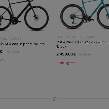
ROAD / GRAVEL / CROSS
AVEL / CROSS
Cube Nuroad C:62 Pro swimmi
in SLX coal´n´prism 56 cm
´black
€
inkl. MwSt.
2.499,00
€
inkl. MwSt.
nd
Nicht lagernd