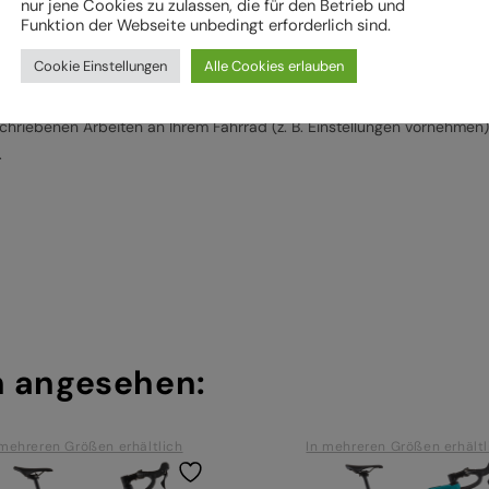
nur jene Cookies zu zulassen, die für den Betrieb und
Funktion der Webseite unbedingt erforderlich sind.
ad vor der weiteren Verwendung durch einen Fachbetrieb überprüft
vorgaben regelmäßig von einem Fachbetrieb überprüfen und warten, u
Cookie Einstellungen
Alle Cookies erlauben
ie Montage von Bauteilen ein
hriebenen Arbeiten an Ihrem Fahrrad (z. B. Einstellungen vornehmen) 
.
h angesehen:
 mehreren Größen erhältlich
In mehreren Größen erhältl