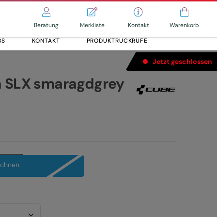
Merkliste
Kontakt
Beratung
Warenkorb
BS
KONTAKT
PRODUKTRÜCKRUFE
Jetzt geschlossen
n SLX smaragdgrey
Alle entdecken
Alle entdecken
echnen