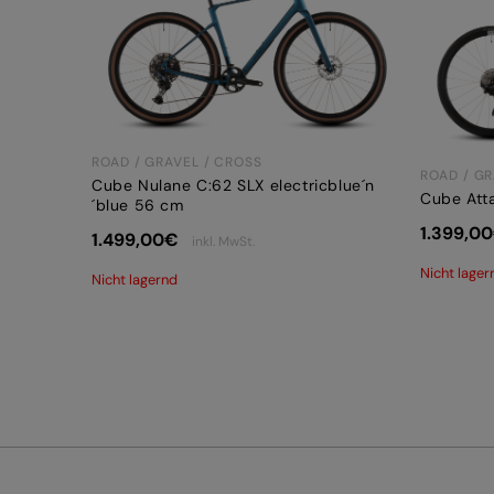
ROAD / GRAVEL / CROSS
ROAD / GR
Cube Nulane C:62 SLX electricblue´n
Cube Atta
´blue 56 cm
1.399,00
1.499,00
€
inkl. MwSt.
Nicht lager
Nicht lagernd