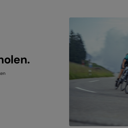
holen.
ken