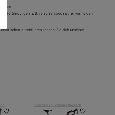
 werden
m Gefährdungen, z. B. verschleißbedingt, zu vermeiden
nicht selbst durchführen können, Sie sich unsicher
ich
In mehreren Größen erhältlich