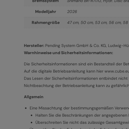
Bremssystem
Shimano BR-R7170, Hydr. Disc Bra
Modelljahr
2026
Rahmengröße
47 cm
,
50 cm
,
53 cm
,
56 cm
,
58
Hersteller:
Pending System GmbH & Co. KG, Ludwig-Hütt
Warnhinweise und Sicherheitsinformationen:
Die Sicherheitsinformationen sind ein Bestandteil der Bet
Auf die digitale Betriebsanleitung kann hier www.cube.
Das Lesen der Sicherheitsinformationen entbindet nicht v
Nichtbeachtung der Betriebsanleitung kann zu gefährlic
Allgemein
Eine Missachtung der bestimmungsgemäßen Verwendun
Halten Sie die Beschränkungen der angegebenen Nu
Überschreiten Sie nicht das zulässige Gesamtgewi