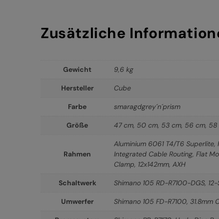
Zusätzliche Informatio
Gewicht
9,6 kg
Hersteller
Cube
Farbe
smaragdgrey´n´prism
Größe
47 cm
,
50 cm
,
53 cm
,
56 cm
,
58
Aluminium 6061 T4/T6 Superlite,
Rahmen
Integrated Cable Routing, Flat M
Clamp, 12x142mm, AXH
Schaltwerk
Shimano 105 RD-R7100-DGS, 12
Umwerfer
Shimano 105 FD-R7100, 31.8mm 