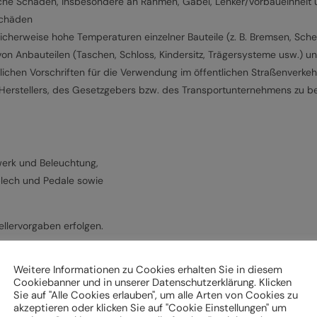
iche Schäden, insbesondere an Rahmen, Gabel, Lenker/Vorbaueinheit 
Schäden
icherweise hohe Temperaturen einzelner Bauteile (z. B. Bremsen, Sche
von Anbauteilen (Taschen, Schloss, Kindersitz, Trägersysteme usw.) 
lichen Vorschriften für die Verwendung im öffentlichen Straßenverkeh
Herstellers, des Gesetzgebers bzw. des Transportunternehmens zu b
werk und Beleuchtung,
zblech und Pedale sowie
llervorgaben erfolgen.
Weitere Informationen zu Cookies erhalten Sie in diesem
verhalten vertraut, insbesondere bei unterschiedlicher Beladung, N
Cookiebanner und in unserer Datenschutzerklärung. Klicken
Sie auf "Alle Cookies erlauben", um alle Arten von Cookies zu
akzeptieren oder klicken Sie auf "Cookie Einstellungen" um