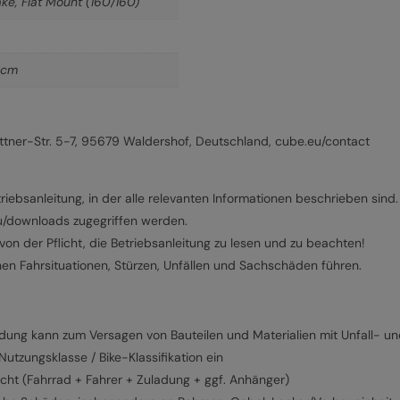
ke, Flat Mount (160/160)
 cm
ner-Str. 5-7, 95679 Waldershof, Deutschland, cube.eu/contact
riebsanleitung, in der alle relevanten Informationen beschrieben sind.
eu/downloads zugegriffen werden.
on der Pflicht, die Betriebsanleitung zu lesen und zu beachten!
hen Fahrsituationen, Stürzen, Unfällen und Sachschäden führen.
g kann zum Versagen von Bauteilen und Materialien mit Unfall- und
tzungsklasse / Bike-Klassifikation ein
cht (Fahrrad + Fahrer + Zuladung + ggf. Anhänger)