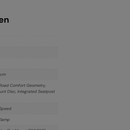
nen
 cm
 Road Comfort Geometry,
ount Disc, Integrated Seatpost
-Speed
Clamp