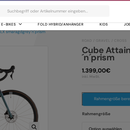
ts
E-BIKES
FOLD HYBRID/ANHÄNGER
KIDS
JO
SLX smaragdgrey´n´prism
ROAD / GRAVEL / CROSS
Cube Attai
´n´prism
1.399,00
€
inkl. MwSt.
Rahmengröße ber
Rahmengröße