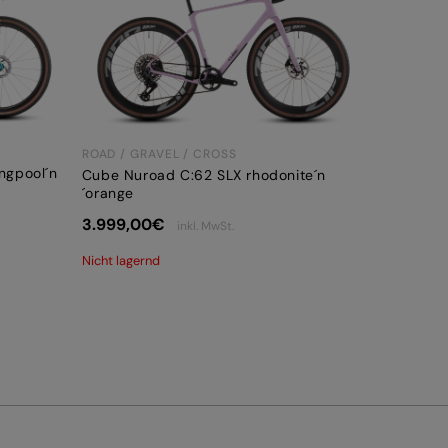
ROAD / GRAVEL / CROSS
ngpool´n
Cube Nuroad C:62 SLX rhodonite´n
´orange
3.999,00
€
inkl. MwSt.
Nicht lagernd