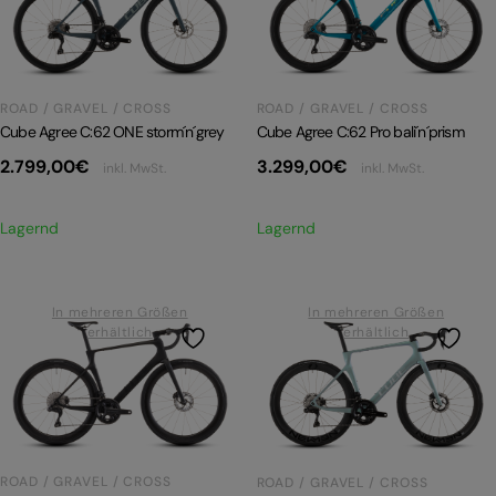
PRODUKTRÜCKRUFE
E-BIKE TOUR
Alle entdecken
ROAD / GRAVEL / CROSS
ROAD / GRAVEL / CROSS
Cube Agree C:62 Pro bali´n´prism
Cube Agree C:62 ONE storm´n´grey
3.299,00
€
2.799,00
€
inkl. MwSt.
inkl. MwSt.
Lagernd
Lagernd
Alle entdecken
In mehreren Größen
In mehreren Größen
erhältlich
erhältlich
ROAD / GRAVEL / CROSS
ROAD / GRAVEL / CROSS