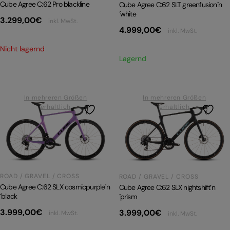
Cube Agree C:62 Pro blackline
Cube Agree C:62 SLT greenfusion´n
´white
3.299,00
€
inkl. MwSt.
4.999,00
€
inkl. MwSt.
Nicht lagernd
Lagernd
In mehreren Größen
In mehreren Größen
erhältlich
erhältlich
ROAD / GRAVEL / CROSS
ROAD / GRAVEL / CROSS
Cube Agree C:62 SLX cosmicpurple´n
Cube Agree C:62 SLX nightshift´n
´black
´prism
3.999,00
€
3.999,00
€
inkl. MwSt.
inkl. MwSt.