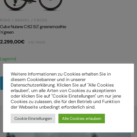
ROAD / GRAVEL / CROSS
Cube Nulane C:62 SLT greensmoothie
´n´green
2.299,00
€
inkl. MwSt.
Lagernd
Weitere Informationen zu Cookies erhalten Sie in
diesem Cookiebanner und in unserer
Mehr Produkte anzeigen
Datenschutzerklärung. Klicken Sie auf "Alle Cookies
erlauben", um alle Arten von Cookies zu akzeptieren
oder klicken Sie auf "Cookie Einstellungen" um nur jene
Cookies zu zulassen, die für den Betrieb und Funktion
der Webseite unbedingt erforderlich sind.
Cookie Einstellungen
Alle Cookies erlauben