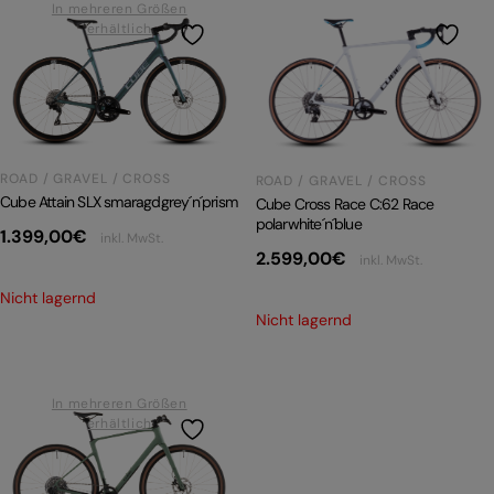
In mehreren Größen
erhältlich
ROAD / GRAVEL / CROSS
ROAD / GRAVEL / CROSS
Cube Attain SLX smaragdgrey´n´prism
Cube Cross Race C:62 Race
polarwhite´n´blue
1.399,00
€
inkl. MwSt.
2.599,00
€
inkl. MwSt.
Nicht lagernd
Nicht lagernd
In mehreren Größen
erhältlich