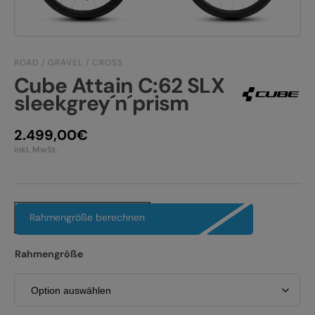
JOBS
E-BIKE FULLY
KONTAKT
E-BIKE HARDTAIL
ROAD / GRAVEL / CROSS
PRODUKTRÜCKRUFE
Cube Attain C:62 SLX
E-BIKE TOUR
sleekgrey´n´prism
Alle entdecken
2.499,00
€
inkl. MwSt.
Rahmengröße berechnen
Alle entdecken
Rahmengröße