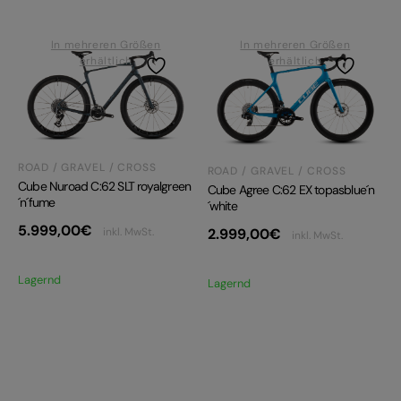
In mehreren Größen
In mehreren Größen
erhältlich
erhältlich
ROAD / GRAVEL / CROSS
ROAD / GRAVEL / CROSS
Cube Nuroad C:62 SLT royalgreen
Cube Agree C:62 EX topasblue´n
´n´fume
´white
5.999,00
€
2.999,00
€
inkl. MwSt.
inkl. MwSt.
Lagernd
Lagernd