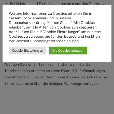
Bei Schäden und Funktionsstörungen muss das Fahrrad vor
der weiteren Verwendung durch einen Fachbetrieb
Weitere Informationen zu Cookies erhalten Sie in
überprüft werden
diesem Cookiebanner und in unserer
Datenschutzerklärung. Klicken Sie auf "Alle Cookies
Lassen Sie das Fahrrad entsprechend den
erlauben", um alle Arten von Cookies zu akzeptieren
Herstellervorgaben regelmäßig von einem Fachbetrieb
oder klicken Sie auf "Cookie Einstellungen" um nur jene
überprüfen und warten, um Gefährdungen, z. B.
Cookies zu zulassen, die für den Betrieb und Funktion
der Webseite unbedingt erforderlich sind.
verschleißbedingt, zu vermeiden
Halten Sie die angegebenen Drehmomente (Nm) für die
Cookie Einstellungen
Alle Cookies erlauben
Montage von Bauteilen ein
Wenden Sie sich an Ihren Fachhändler, wenn Sie die
beschriebenen Arbeiten an Ihrem Fahrrad (z. B. Einstellungen
vornehmen) nicht selbst durchführen können, Sie sich unsicher
fühlen oder nicht über die richtigen Werkzeuge verfügen.