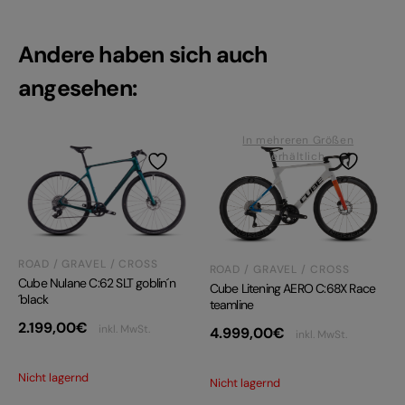
Andere haben sich auch
angesehen:
In mehreren Größen
erhältlich
ROAD / GRAVEL / CROSS
ROAD / GRAVEL / CROSS
Cube Nulane C:62 SLT goblin´n
Cube Litening AERO C:68X Race
´black
teamline
2.199,00
€
inkl. MwSt.
4.999,00
€
inkl. MwSt.
Nicht lagernd
Nicht lagernd