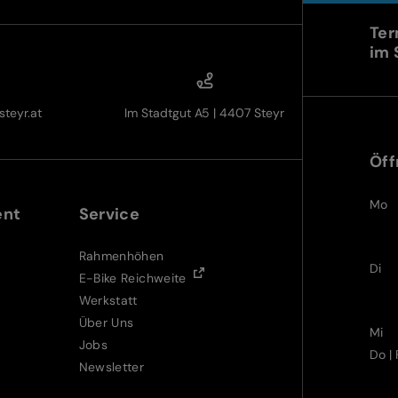
Ter
im 
teyr.at
Im Stadtgut A5 | 4407 Steyr
Öff
Mo
ent
Service
Rahmenhöhen
Di
E-Bike Reichweite
Werkstatt
Über Uns
Mi
Jobs
Do | 
Newsletter