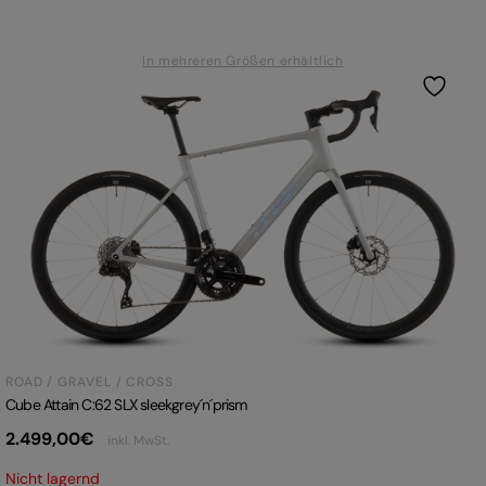
In mehreren Größen erhältlich
ROAD / GRAVEL / CROSS
Cube Attain C:62 SLX sleekgrey´n´prism
2.499,00
€
inkl. MwSt.
Nicht lagernd