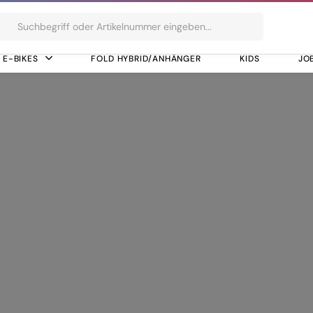
ts
E-BIKES
FOLD HYBRID/ANHÄNGER
KIDS
JO
ogy, Internal Cable Routing, Integrated Seat Post Clamp, Flat Mou
 Technology, Inter
ated Seat Post Cla
Box Option, AXH, 1