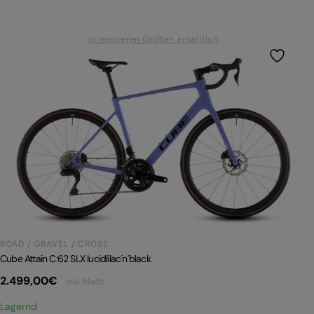
In mehreren Größen erhältlich
ROAD / GRAVEL / CROSS
Cube Attain C:62 SLX lucidlilac´n´black
2.499,00
€
inkl. MwSt.
Lagernd