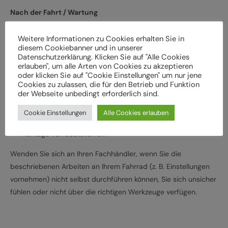
Nach der Fahrt / Wartung
Bei Schäden und Funktionsstörungen muss das Fahrrad vor
Weitere Informationen zu Cookies erhalten Sie in
der weiteren Verwendung durch einen Fachbetrieb
diesem Cookiebanner und in unserer
Datenschutzerklärung. Klicken Sie auf "Alle Cookies
überprüft werden
erlauben", um alle Arten von Cookies zu akzeptieren
Lassen Sie das Fahrrad entsprechend den
oder klicken Sie auf "Cookie Einstellungen" um nur jene
Herstellervorgaben regelmäßig von einem Fachbetrieb
Cookies zu zulassen, die für den Betrieb und Funktion
der Webseite unbedingt erforderlich sind.
überprüfen und warten, um Gefährdungen, z. B.
verschleißbedingt, zu vermeiden
Cookie Einstellungen
Alle Cookies erlauben
Halten Sie die angegebenen Drehmomente (Nm) für die
Montage von Bauteilen ein
Wenden Sie sich an Ihren Fachhändler, wenn Sie die
beschriebenen Arbeiten an Ihrem Fahrrad (z. B. Einstellungen
vornehmen) nicht selbst durchführen können, Sie sich unsicher
fühlen oder nicht über die richtigen Werkzeuge verfügen.