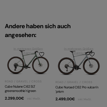
Andere haben sich auch
angesehen:
In mehreren Größen
In mehreren Größen
erhältlich
erhältlich
ROAD / GRAVEL / CROSS
ROAD / GRAVEL / CROSS
Cube Nulane C:62 SLT
Cube Nuroad C:62 Pro vulcan´n
greensmoothie´n´green
´prism
2.299,00
€
2.499,00
€
inkl. MwSt.
inkl. MwSt.