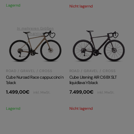
Lagernd
Nicht lagernd
In mehreren Größen
erhältlich
ROAD / GRAVEL / CROSS
ROAD / GRAVEL / CROSS
Cube Litening AIR C:68X SLT
Cube Nuroad Race cappuccino´n
liquidlava´n´black
´black
7.499,00
€
1.499,00
€
inkl. MwSt.
inkl. MwSt.
Nicht lagernd
Lagernd