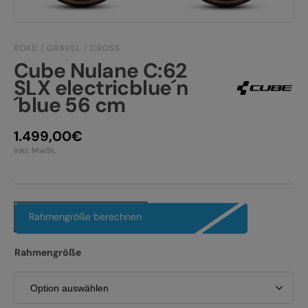
JOBS
E-BIKE FULLY
KONTAKT
E-BIKE HARDTAIL
ROAD / GRAVEL / CROSS
Cube Nulane C:62
PRODUKTRÜCKRUFE
SLX electricblue´n
E-BIKE TOUR
´blue 56 cm
Alle entdecken
1.499,00
€
inkl. MwSt.
Alle entdecken
Rahmengröße berechnen
Rahmengröße