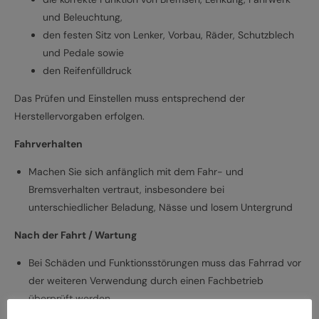
und Beleuchtung,
den festen Sitz von Lenker, Vorbau, Räder, Schutzblech
und Pedale sowie
den Reifenfülldruck
Das Prüfen und Einstellen muss entsprechend der
Herstellervorgaben erfolgen.
Fahrverhalten
Machen Sie sich anfänglich mit dem Fahr- und
Bremsverhalten vertraut, insbesondere bei
unterschiedlicher Beladung, Nässe und losem Untergrund
Nach der Fahrt / Wartung
Bei Schäden und Funktionsstörungen muss das Fahrrad vor
der weiteren Verwendung durch einen Fachbetrieb
überprüft werden
Lassen Sie das Fahrrad entsprechend den