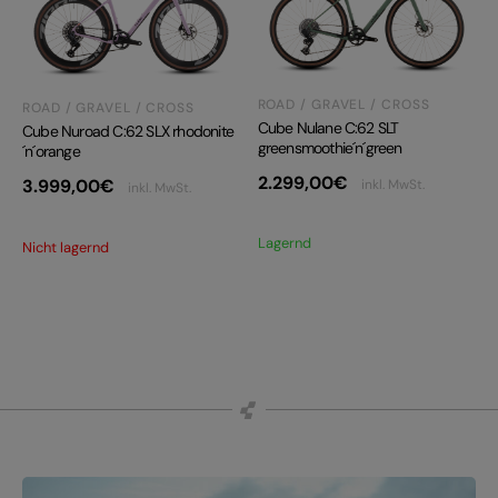
ROAD / GRAVEL / CROSS
ROAD / GRAVEL / CROSS
Cube Nulane C:62 SLT
Cube Nuroad C:62 SLX rhodonite
greensmoothie´n´green
´n´orange
2.299,00
€
3.999,00
€
inkl. MwSt.
inkl. MwSt.
Lagernd
Nicht lagernd