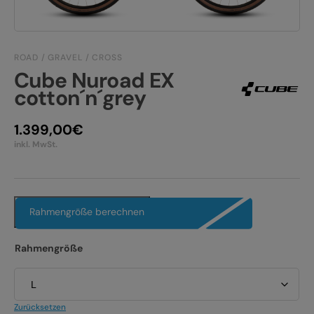
JOBS
E-BIKE FULLY
KONTAKT
E-BIKE HARDTAIL
ROAD / GRAVEL / CROSS
Cube Nuroad EX
PRODUKTRÜCKRUFE
E-BIKE TOUR
cotton´n´grey
Alle entdecken
1.399,00
€
inkl. MwSt.
Rahmengröße berechnen
Alle entdecken
Rahmengröße
Zurücksetzen