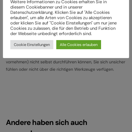
Weitere Informationen zu Cookies erhalten Sie in
Herstellervorgaben regelmäßig von einem Fachbetrieb
diesem Cookiebanner und in unserer
Datenschutzerklärung. Klicken Sie auf "Alle Cookies
überprüfen und warten, um Gefährdungen, z. B.
erlauben", um alle Arten von Cookies zu akzeptieren
verschleißbedingt, zu vermeiden
oder klicken Sie auf "Cookie Einstellungen" um nur jene
Cookies zu zulassen, die für den Betrieb und Funktion
Halten Sie die angegebenen Drehmomente (Nm) für die
der Webseite unbedingt erforderlich sind.
Montage von Bauteilen ein
Cookie Einstellungen
Alle Cookies erlauben
Wenden Sie sich an Ihren Fachhändler, wenn Sie die
beschriebenen Arbeiten an Ihrem Fahrrad (z. B. Einstellungen
vornehmen) nicht selbst durchführen können, Sie sich unsicher
fühlen oder nicht über die richtigen Werkzeuge verfügen.
Andere haben sich auch