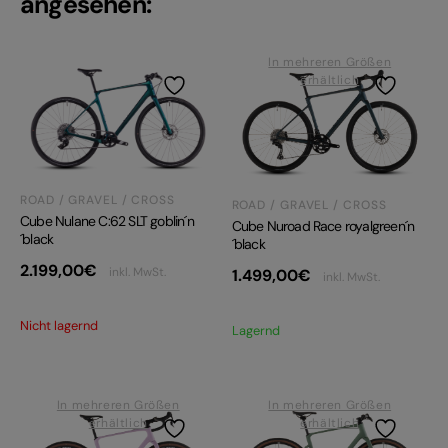
angesehen:
In mehreren Größen
erhältlich
ROAD / GRAVEL / CROSS
ROAD / GRAVEL / CROSS
Cube Nulane C:62 SLT goblin´n
Cube Nuroad Race royalgreen´n
´black
´black
2.199,00
€
inkl. MwSt.
1.499,00
€
inkl. MwSt.
Nicht lagernd
Lagernd
In mehreren Größen
In mehreren Größen
erhältlich
erhältlich