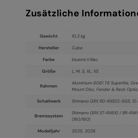
Zusätzliche Informatio
Gewicht
10,3 kg
Hersteller
Cube
Farbe
blueiris´n´lilac
Größe
L
,
M
,
S
,
XL
,
XS
Aluminium 6061 T6 Superlite, Gra
Rahmen
Mount Disc, Fender & Rack Opti
Schaltwerk
Shimano GRX RD-RX822-SGS, 12
Shimano GRX ST-RX610 / BR-RX410
Bremssystem
(160/160)
Modelljahr
2025
,
2026