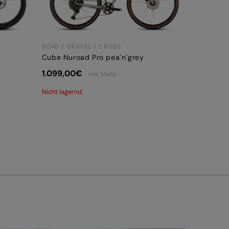
ROAD / GRAVEL / CROSS
Cube Nuroad Pro pea´n´grey
1.099,00
€
inkl. MwSt.
Nicht lagernd