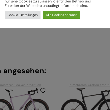
nur jene Cookies zu zulassen, die für den Betrieb und
ie Montage von Bauteilen ein
Funktion der Webseite unbedingt erforderlich sind.
hriebenen Arbeiten an Ihrem Fahrrad (z. B. Einstellungen vornehmen) 
Cookie Einstellungen
Alle Cookies erlauben
.
h angesehen:
 mehreren Größen erhältlich
In mehreren Größen erhältl