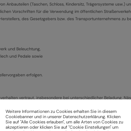
von Anbauteilen (Taschen, Schloss, Kindersitz, Trägersysteme usw.) 
lichen Vorschriften für die Verwendung im öffentlichen Straßenverkeh
Herstellers, des Gesetzgebers bzw. des Transportunternehmens zu b
werk und Beleuchtung,
zblech und Pedale sowie
llervorgaben erfolgen.
verhalten vertraut, insbesondere bei unterschiedlicher Beladung, N
Weitere Informationen zu Cookies erhalten Sie in diesem
Cookiebanner und in unserer Datenschutzerklärung. Klicken
ad vor der weiteren Verwendung durch einen Fachbetrieb überprüft
Sie auf "Alle Cookies erlauben", um alle Arten von Cookies zu
akzeptieren oder klicken Sie auf "Cookie Einstellungen" um
vorgaben regelmäßig von einem Fachbetrieb überprüfen und warten, u