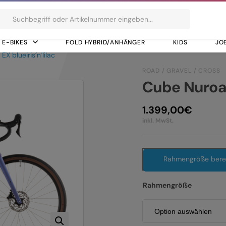
ts
E-BIKES
FOLD HYBRID/ANHÄNGER
KIDS
JO
X blueiris´n´lilac
ROAD / GRAVEL / CROSS
Cube Nuroad 
1.399,00
€
inkl. MwSt.
Rahmengröße ber
Rahmengröße