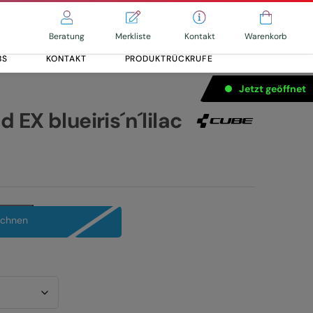
Merkliste
Kontakt
Beratung
Warenkorb
BS
KONTAKT
PRODUKTRÜCKRUFE
Jetzt geöffnet
EX blueiris´n´lilac
echnen
Alle entdecken
Alle entdecken