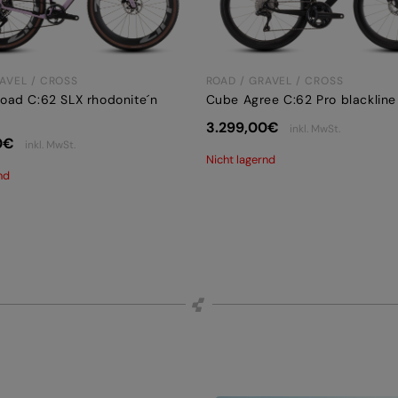
AVEL / CROSS
ROAD / GRAVEL / CROSS
oad C:62 SLX rhodonite´n
Cube Agree C:62 Pro blackline
3.299,00
€
inkl. MwSt.
0
€
inkl. MwSt.
Nicht lagernd
nd