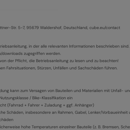
ner-Str. 5-7, 95679 Waldershof, Deutschland, cube.eu/contact
riebsanleitung, in der alle relevanten Informationen beschrieben sind.
eu/downloads zugegriffen werden.
on der Pflicht, die Betriebsanleitung zu lesen und zu beachten!
hen Fahrsituationen, Stürzen, Unfällen und Sachschäden führen.
g kann zum Versagen von Bauteilen und Materialien mit Unfall- und
tzungsklasse / Bike-Klassifikation ein
cht (Fahrrad + Fahrer + Zuladung + ggf. Anhänger)
iche Schäden, insbesondere an Rahmen, Gabel, Lenker/Vorbaueinheit 
Schäden
icherweise hohe Temperaturen einzelner Bauteile (z. B. Bremsen, Sche