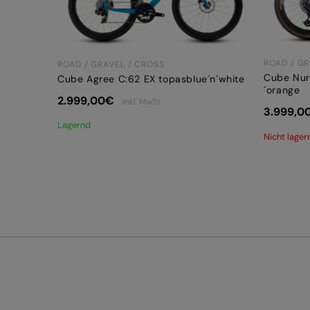
ROAD / GR
ROAD / GRAVEL / CROSS
Cube Nur
Cube Agree C:62 EX topasblue´n´white
´orange
2.999,00
€
inkl. MwSt.
3.999,0
Lagernd
Nicht lager