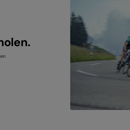
holen.
ken