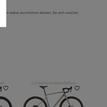
nicht selbst durchführen können, Sie sich unsicher
ich
In mehreren Größen erhältlich