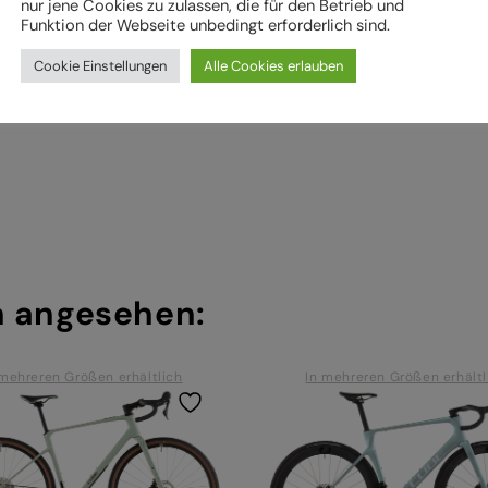
nur jene Cookies zu zulassen, die für den Betrieb und
ie Montage von Bauteilen ein
Funktion der Webseite unbedingt erforderlich sind.
hriebenen Arbeiten an Ihrem Fahrrad (z. B. Einstellungen vornehmen) 
Cookie Einstellungen
Alle Cookies erlauben
.
h angesehen:
 mehreren Größen erhältlich
In mehreren Größen erhältl