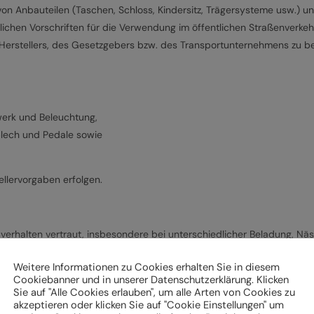
von Anbauteilen (Taschen, Schloss, Kindersitz, Trägersysteme usw.) 
lichen Vorschriften für die Verwendung im öffentlichen Straßenverkeh
Herstellers, des Gesetzgebers bzw. des Transportunternehmens zu b
werk und Beleuchtung,
zblech und Pedale sowie
llervorgaben erfolgen.
verhalten vertraut, insbesondere bei unterschiedlicher Beladung, N
Weitere Informationen zu Cookies erhalten Sie in diesem
Cookiebanner und in unserer Datenschutzerklärung. Klicken
ad vor der weiteren Verwendung durch einen Fachbetrieb überprüft
Sie auf "Alle Cookies erlauben", um alle Arten von Cookies zu
akzeptieren oder klicken Sie auf "Cookie Einstellungen" um
vorgaben regelmäßig von einem Fachbetrieb überprüfen und warten, u