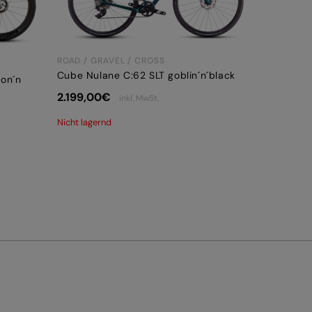
ROAD / GRAVEL / CROSS
Cube Nulane C:62 SLT goblin´n´black
ion´n
2.199,00
€
inkl. MwSt.
Nicht lagernd