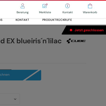
Merkliste
Kontakt
Beratung
Warenkorb
BS
KONTAKT
PRODUKTRÜCKRUFE
Jetzt geschlossen
EX blueiris´n´lilac
echnen
Alle entdecken
Alle entdecken