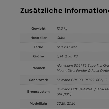
Zusätzliche Informatio
Gewicht
10,3 kg
Hersteller
Cube
Farbe
blueiris´n´lilac
Größe
L
,
M
,
S
,
XL
,
XS
Aluminium 6061 T6 Superlite, Gra
Rahmen
Mount Disc, Fender & Rack Opti
Schaltwerk
Shimano GRX RD-RX822-SGS, 12
Shimano GRX ST-RX610 / BR-RX410
Bremssystem
(160/160)
Modelljahr
2025
,
2026