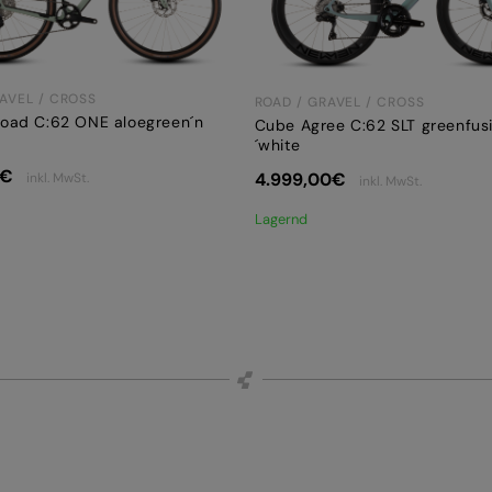
AVEL / CROSS
ROAD / GRAVEL / CROSS
oad C:62 ONE aloegreen´n
Cube Agree C:62 SLT greenfus
´white
€
4.999,00
€
inkl. MwSt.
inkl. MwSt.
Lagernd