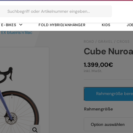
ts
E-BIKES
FOLD HYBRID/ANHÄNGER
KIDS
JO
X blueiris´n´lilac
ROAD / GRAVEL / CROSS
Cube Nuroad 
1.399,00
€
inkl. MwSt.
Rahmengröße ber
Rahmengröße