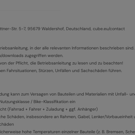
ner-Str. 5-7, 95679 Waldershof, Deutschland, cube.eu/contact
riebsanleitung, in der alle relevanten Informationen beschrieben sind.
eu/downloads zugegriffen werden.
on der Pflicht, die Betriebsanleitung zu lesen und zu beachten!
hen Fahrsituationen, Stürzen, Unfällen und Sachschäden führen.
g kann zum Versagen von Bauteilen und Materialien mit Unfall- und
tzungsklasse / Bike-Klassifikation ein
cht (Fahrrad + Fahrer + Zuladung + ggf. Anhänger)
iche Schäden, insbesondere an Rahmen, Gabel, Lenker/Vorbaueinheit 
Schäden
icherweise hohe Temperaturen einzelner Bauteile (z. B. Bremsen, Sche