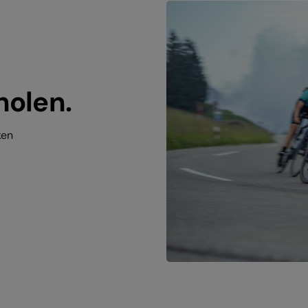
holen.
ken