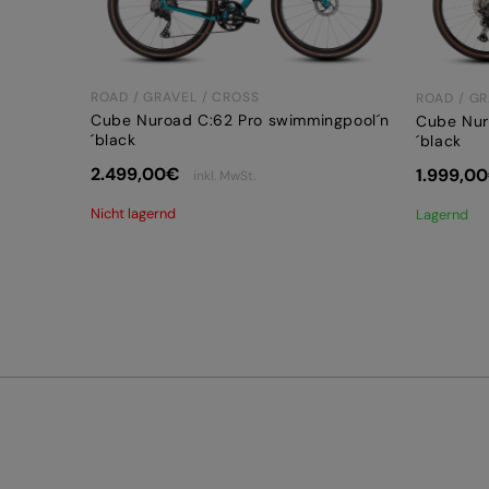
ROAD / GRAVEL / CROSS
ROAD / GR
Cube Nuroad C:62 Pro swimmingpool´n
Cube Nur
´black
´black
2.499,00
€
1.999,00
inkl. MwSt.
Nicht lagernd
Lagernd