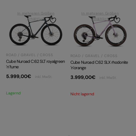
In mehreren Größen
In mehreren Größen
erhältlich
erhältlich
ROAD / GRAVEL / CROSS
ROAD / GRAVEL / CROSS
Cube Nuroad C:62 SLT royalgreen
Cube Nuroad C:62 SLX rhodonite
´n´fume
´n´orange
5.999,00
€
3.999,00
€
inkl. MwSt.
inkl. MwSt.
Lagernd
Nicht lagernd