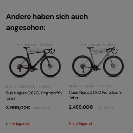
Andere haben sich auch
angesehen:
In mehreren Größen
In mehreren Größen
erhältlich
erhältlich
ROAD / GRAVEL / CROSS
ROAD / GRAVEL / CROSS
Cube Nuroad C:62 Pro vulcan´n
Cube Agree C:62 SLX nightshift´n
´prism
´prism
2.499,00
€
3.999,00
€
inkl. MwSt.
inkl. MwSt.
Nicht lagernd
Nicht lagernd