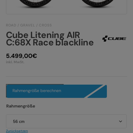
JOBS
E-BIKE FULLY
KONTAKT
E-BIKE HARDTAIL
ROAD / GRAVEL / CROSS
Cube Litening AIR
PRODUKTRÜCKRUFE
E-BIKE TOUR
C:68X Race blackline
Alle entdecken
5.499,00
€
inkl. MwSt.
Rahmengröße berechnen
Alle entdecken
Rahmengröße
Zurücksetzen