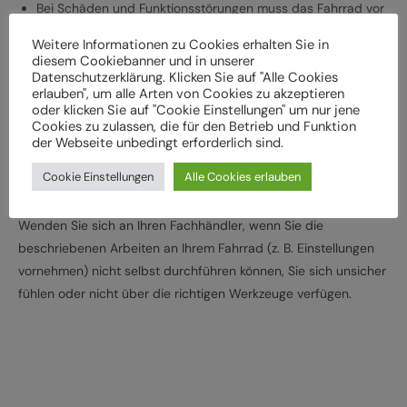
Bei Schäden und Funktionsstörungen muss das Fahrrad vor
der weiteren Verwendung durch einen Fachbetrieb
Weitere Informationen zu Cookies erhalten Sie in
überprüft werden
diesem Cookiebanner und in unserer
Datenschutzerklärung. Klicken Sie auf "Alle Cookies
Lassen Sie das Fahrrad entsprechend den
erlauben", um alle Arten von Cookies zu akzeptieren
Herstellervorgaben regelmäßig von einem Fachbetrieb
oder klicken Sie auf "Cookie Einstellungen" um nur jene
überprüfen und warten, um Gefährdungen, z. B.
Cookies zu zulassen, die für den Betrieb und Funktion
der Webseite unbedingt erforderlich sind.
verschleißbedingt, zu vermeiden
Halten Sie die angegebenen Drehmomente (Nm) für die
Cookie Einstellungen
Alle Cookies erlauben
Montage von Bauteilen ein
Wenden Sie sich an Ihren Fachhändler, wenn Sie die
beschriebenen Arbeiten an Ihrem Fahrrad (z. B. Einstellungen
vornehmen) nicht selbst durchführen können, Sie sich unsicher
fühlen oder nicht über die richtigen Werkzeuge verfügen.