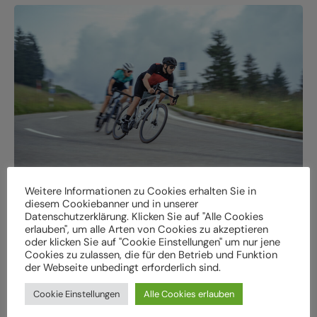
Weitere Informationen zu Cookies erhalten Sie in
diesem Cookiebanner und in unserer
Datenschutzerklärung. Klicken Sie auf "Alle Cookies
erlauben", um alle Arten von Cookies zu akzeptieren
Online Bike finden.
oder klicken Sie auf "Cookie Einstellungen" um nur jene
Cookies zu zulassen, die für den Betrieb und Funktion
Bei uns im Store abholen.
der Webseite unbedingt erforderlich sind.
Cookie Einstellungen
Alle Cookies erlauben
In unserem cube-store findest du auf 2 Stockwerken
garantiert das perfekte Bike!