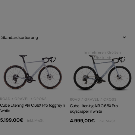
PRODUKTRÜCKRUFE
E-BIKE TOUR
Alle entdecken
In mehreren Größen
erhältlich
Alle entdecken
ROAD / GRAVEL / CROSS
ROAD / GRAVEL / CROSS
Cube Litening AIR C:68X Pro foggrey´n
Cube Litening AIR C:68X Pro
´white
skyscraper´n´white
5.199,00
€
4.999,00
€
inkl. MwSt.
inkl. MwSt.