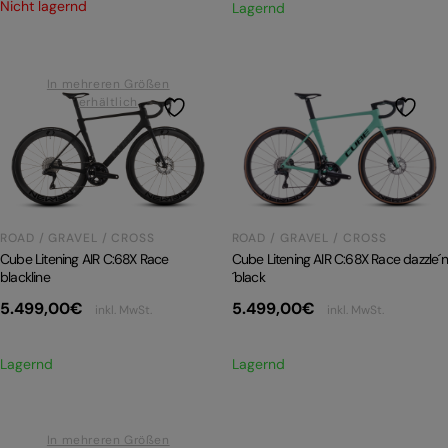
Nicht lagernd
Lagernd
In mehreren Größen
erhältlich
ROAD / GRAVEL / CROSS
ROAD / GRAVEL / CROSS
Cube Litening AIR C:68X Race dazzle´n
Cube Litening AIR C:68X Race
´black
blackline
5.499,00
€
5.499,00
€
inkl. MwSt.
inkl. MwSt.
Lagernd
Lagernd
In mehreren Größen