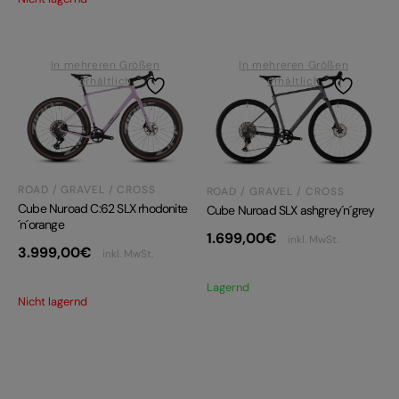
In mehreren Größen
In mehreren Größen
erhältlich
erhältlich
ROAD / GRAVEL / CROSS
ROAD / GRAVEL / CROSS
Cube Nuroad C:62 SLX rhodonite
Cube Nuroad SLX ashgrey´n´grey
´n´orange
1.699,00
€
inkl. MwSt.
3.999,00
€
inkl. MwSt.
Lagernd
Nicht lagernd