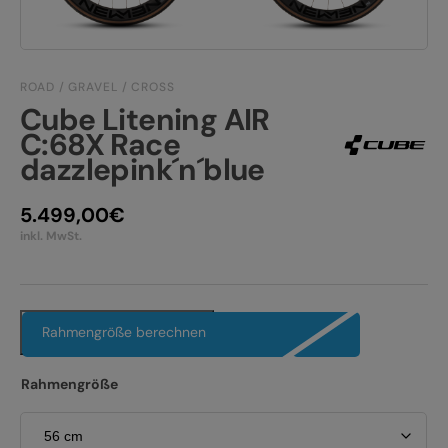
JOBS
E-BIKE FULLY
KONTAKT
E-BIKE HARDTAIL
ROAD / GRAVEL / CROSS
Cube Litening AIR
PRODUKTRÜCKRUFE
E-BIKE TOUR
C:68X Race
dazzlepink´n´blue
Alle entdecken
5.499,00
€
inkl. MwSt.
Alle entdecken
Rahmengröße berechnen
Rahmengröße