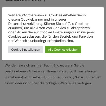
Bei Schäden und Funktionsstörungen muss das Fahrrad vor
der weiteren Verwendung durch einen Fachbetrieb
Weitere Informationen zu Cookies erhalten Sie in
diesem Cookiebanner und in unserer
überprüft werden
Datenschutzerklärung. Klicken Sie auf "Alle Cookies
Lassen Sie das Fahrrad entsprechend den
erlauben", um alle Arten von Cookies zu akzeptieren
oder klicken Sie auf "Cookie Einstellungen" um nur jene
Herstellervorgaben regelmäßig von einem Fachbetrieb
Cookies zu zulassen, die für den Betrieb und Funktion
überprüfen und warten, um Gefährdungen, z. B.
der Webseite unbedingt erforderlich sind.
verschleißbedingt, zu vermeiden
Cookie Einstellungen
Alle Cookies erlauben
Halten Sie die angegebenen Drehmomente (Nm) für die
Montage von Bauteilen ein
Wenden Sie sich an Ihren Fachhändler, wenn Sie die
beschriebenen Arbeiten an Ihrem Fahrrad (z. B. Einstellungen
vornehmen) nicht selbst durchführen können, Sie sich unsicher
fühlen oder nicht über die richtigen Werkzeuge verfügen.