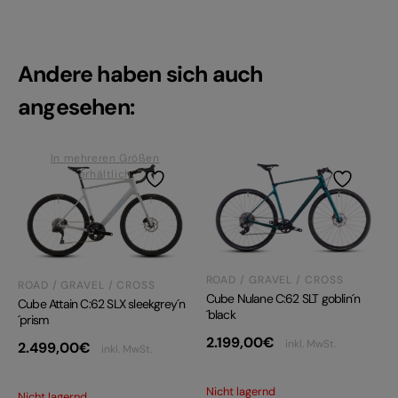
Andere haben sich auch
angesehen:
In mehreren Größen
erhältlich
ROAD / GRAVEL / CROSS
ROAD / GRAVEL / CROSS
Cube Nulane C:62 SLT goblin´n
Cube Attain C:62 SLX sleekgrey´n
´black
´prism
2.199,00
€
inkl. MwSt.
2.499,00
€
inkl. MwSt.
Nicht lagernd
Nicht lagernd