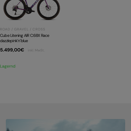
PRODUKTRÜCKRUFE
E-BIKE TOUR
Alle entdecken
ROAD / GRAVEL / CROSS
Cube Litening AIR C:68X Race
dazzlepink´n´blue
5.499,00
€
inkl. MwSt.
Lagernd
Alle entdecken