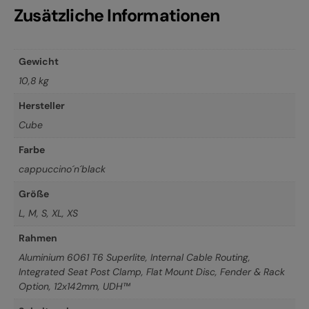
Zusätzliche Informationen
Gewicht
10,8 kg
Hersteller
Cube
Farbe
cappuccino´n´black
Größe
L
,
M
,
S
,
XL
,
XS
Rahmen
Aluminium 6061 T6 Superlite, Internal Cable Routing,
Integrated Seat Post Clamp, Flat Mount Disc, Fender & Rack
Option, 12x142mm, UDH™