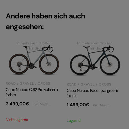
Andere haben sich auch
angesehen:
In mehreren Größen
In mehreren Größen
erhältlich
erhältlich
ROAD / GRAVEL / CROSS
ROAD / GRAVEL / CROSS
Cube Nuroad C:62 Pro vulcan´n
Cube Nuroad Race royalgreen´n
´prism
´black
2.499,00
€
1.499,00
€
inkl. MwSt.
inkl. MwSt.
Nicht lagernd
Lagernd