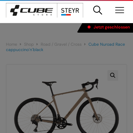
Products
Jetzt geschlossen
search
Home
Shop
Road / Gravel / Cross
Cube Nuroad Race
Springe
cappuccino´n´black
zum
Inhalt
MOUNTAINBIKE
ROAD / GRAVEL / CROSS
E-BIKES
FOLD HYBRID/ANHÄNGER
FULLY
KIDS
HARDTAIL