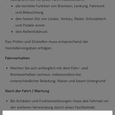
die korrekte Funktion von Bremsen, Lenkung, Fahrwerk
und Beleuchtung,
den festen Sitz von Lenker, Vorbau, Räder, Schutzblech
und Pedale sowie
den Reifenfülldruck
Das Prüfen und Einstellen muss entsprechend der
Herstellervorgaben erfolgen.
Fahrverhalten
Machen Sie sich anfänglich mit dem Fahr- und
Bremsverhalten vertraut, insbesondere bei
unterschiedlicher Beladung, Nässe und losem Untergrund
Nach der Fahrt / Wartung
Bei Schäden und Funktionsstörungen muss das Fahrrad vor
der weiteren Verwendung durch einen Fachbetrieb
überprüft werden