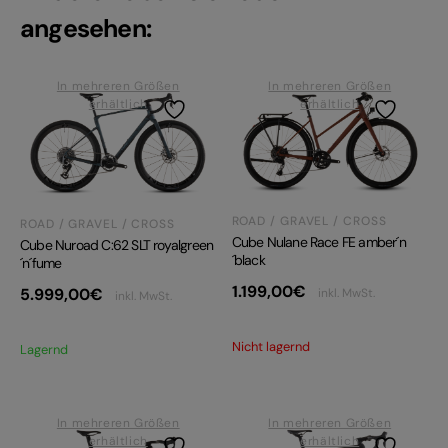
angesehen:
In mehreren Größen
In mehreren Größen
erhältlich
erhältlich
ROAD / GRAVEL / CROSS
ROAD / GRAVEL / CROSS
Cube Nulane Race FE amber´n
Cube Nuroad C:62 SLT royalgreen
´black
´n´fume
1.199,00
€
5.999,00
€
inkl. MwSt.
inkl. MwSt.
Nicht lagernd
Lagernd
In mehreren Größen
In mehreren Größen
erhältlich
erhältlich