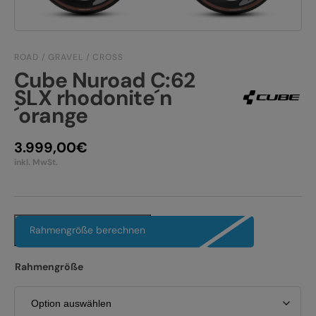
JOBS
E-BIKE FULLY
KONTAKT
E-BIKE HARDTAIL
ROAD / GRAVEL / CROSS
Cube Nuroad C:62
PRODUKTRÜCKRUFE
E-BIKE TOUR
SLX rhodonite´n
´orange
Alle entdecken
3.999,00
€
inkl. MwSt.
Alle entdecken
Rahmengröße berechnen
Rahmengröße