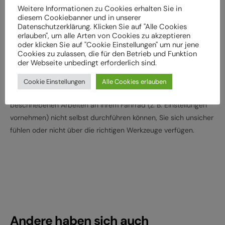
Weitere Informationen zu Cookies erhalten Sie in
Lassen Sie das Fahrrad entsprechend den
diesem Cookiebanner und in unserer
Herstellervorgaben regelmäßig von einem Fachbetrieb
Datenschutzerklärung. Klicken Sie auf "Alle Cookies
erlauben", um alle Arten von Cookies zu akzeptieren
überprüfen und warten, um Gefährdungen, z. B.
oder klicken Sie auf "Cookie Einstellungen" um nur jene
verschleißbedingt, zu vermeiden
Cookies zu zulassen, die für den Betrieb und Funktion
Halten Sie die angegebenen Drehmomente (Nm) für die
der Webseite unbedingt erforderlich sind.
Montage von Bauteilen ein
Cookie Einstellungen
Alle Cookies erlauben
Wenden Sie sich an Ihren Fachhändler, wenn Sie die
beschriebenen Arbeiten an Ihrem Fahrrad (z. B. Einstellungen
vornehmen) nicht selbst durchführen können, Sie sich unsicher
fühlen oder nicht über die richtigen Werkzeuge verfügen.
Andere haben sich auch