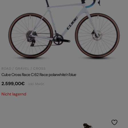
ROAD / GRAVEL / CROSS
Cube Cross Race C:62 Race polarwhite´n´blue
2.599,00
€
inkl. MwSt.
Nicht lagernd