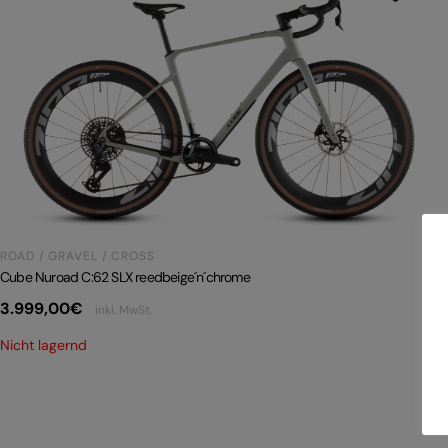
ROAD / GRAVEL / CROSS
Cube Nuroad C:62 SLX reedbeige´n´chrome
3.999,00
€
inkl. MwSt.
Nicht lagernd