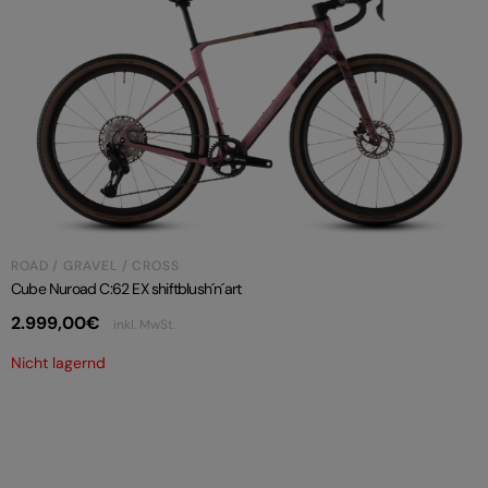
ROAD / GRAVEL / CROSS
Cube Nuroad C:62 EX shiftblush´n´art
2.999,00
€
inkl. MwSt.
Nicht lagernd