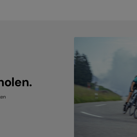
holen.
ken