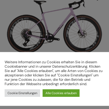
Weitere Informationen zu Cookies erhalten Sie in diesem
ROAD / GRAVEL / CROSS
Cookiebanner und in unserer Datenschutzerklärung. Klicken
Cube Nuroad C:62 SLX rhodonite´n´orange
Sie auf "Alle Cookies erlauben", um alle Arten von Cookies zu
3.999,00
€
akzeptieren oder klicken Sie auf "Cookie Einstellungen" um
inkl. MwSt.
nur jene Cookies zu zulassen, die für den Betrieb und
Funktion der Webseite unbedingt erforderlich sind.
Nicht lagernd
Cookie Einstellungen
Alle Cookies erlauben