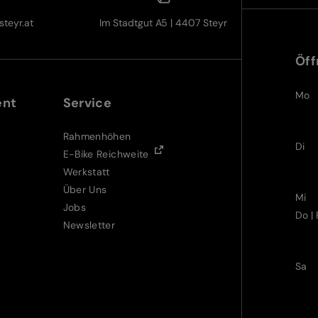
teyr.at
Im Stadtgut A5 | 4407 Steyr
Öff
Mo
ent
Service
Rahmenhöhen
Di
E-Bike Reichweite
Werkstatt
Über Uns
Mi
Jobs
Do | 
Newsletter
Sa