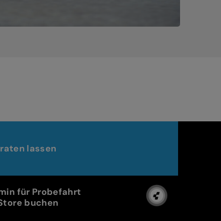
raten lassen
min für Probefahrt
Store buchen