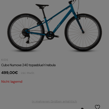
KIDS
Cube Numove 240 topasblue´n´nebula
499,00
€
inkl. MwSt.
Nicht lagernd
In mehreren Größen erhältlich