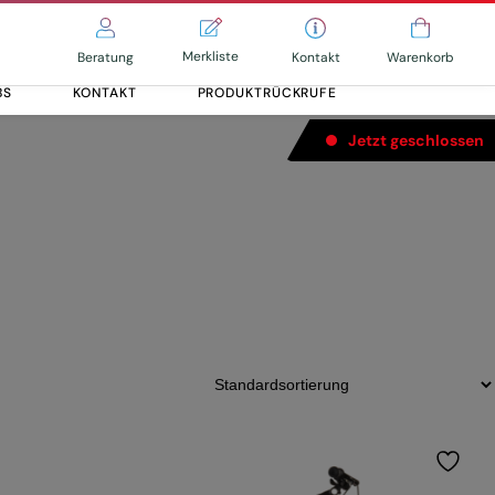
Merkliste
Kontakt
Beratung
Warenkorb
BS
KONTAKT
PRODUKTRÜCKRUFE
Jetzt geschlossen
Alle entdecken
Alle entdecken