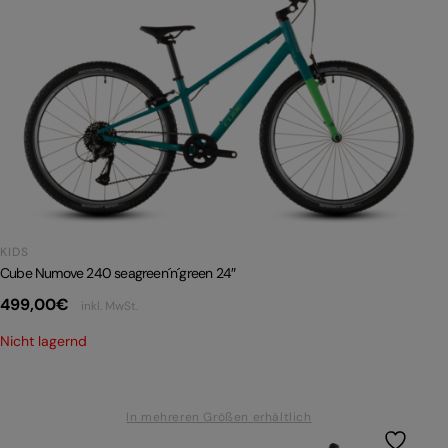
KIDS
Cube Numove 240 seagreen´n´green 24″
499,00
€
inkl. MwSt.
Nicht lagernd
In mehreren Größen erhältlich