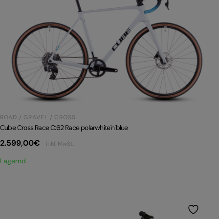
ROAD / GRAVEL / CROSS
Cube Cross Race C:62 Race polarwhite´n´blue
2.599,00
€
inkl. MwSt.
Lagernd