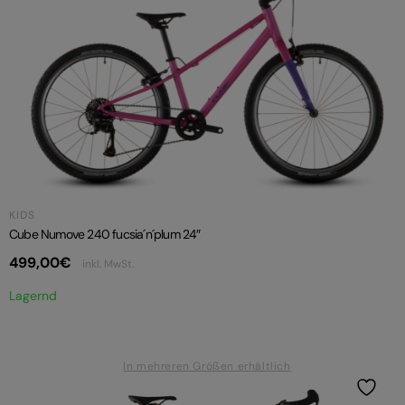
KIDS
Cube Numove 240 fucsia´n´plum 24″
499,00
€
inkl. MwSt.
Lagernd
In mehreren Größen erhältlich