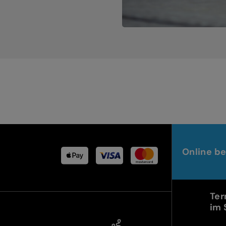
Online be
Ter
im 