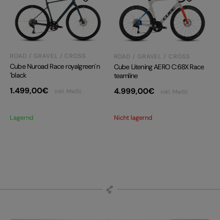
ROAD / GRAVEL / CROSS
ROAD / GRAVEL / CROSS
Cube Nuroad Race royalgreen´n
Cube Litening AERO C:68X Race
´black
teamline
1.499,00
€
4.999,00
€
inkl. MwSt.
inkl. MwSt.
Lagernd
Nicht lagernd