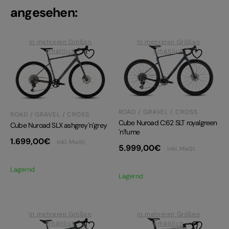
angesehen:
In mehreren Größen
In mehreren Größen
erhältlich
erhältlich
ROAD / GRAVEL / CROSS
ROAD / GRAVEL / CROSS
Cube Nuroad C:62 SLT royalgreen
Cube Nuroad SLX ashgrey´n´grey
´n´fume
1.699,00
€
inkl. MwSt.
5.999,00
€
inkl. MwSt.
Lagernd
Lagernd
In mehreren Größen
In mehreren Größen
erhältlich
erhältlich