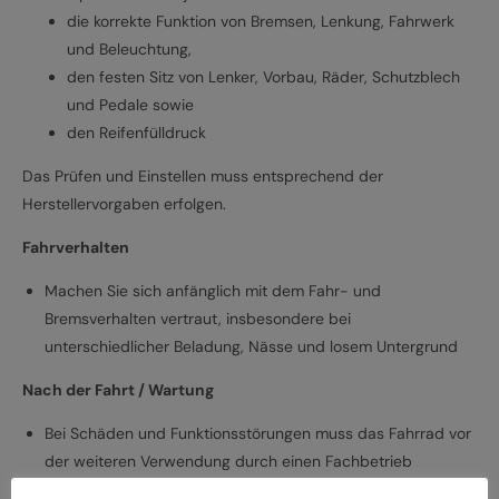
die korrekte Funktion von Bremsen, Lenkung, Fahrwerk
und Beleuchtung,
den festen Sitz von Lenker, Vorbau, Räder, Schutzblech
und Pedale sowie
den Reifenfülldruck
Das Prüfen und Einstellen muss entsprechend der
Herstellervorgaben erfolgen.
Fahrverhalten
Machen Sie sich anfänglich mit dem Fahr- und
Bremsverhalten vertraut, insbesondere bei
unterschiedlicher Beladung, Nässe und losem Untergrund
Nach der Fahrt / Wartung
Bei Schäden und Funktionsstörungen muss das Fahrrad vor
der weiteren Verwendung durch einen Fachbetrieb
überprüft werden