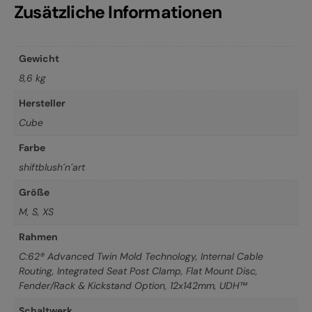
Zusätzliche Informationen
Gewicht
8,6 kg
Hersteller
Cube
Farbe
shiftblush´n´art
Größe
M
,
S
,
XS
Rahmen
C:62® Advanced Twin Mold Technology, Internal Cable
Routing, Integrated Seat Post Clamp, Flat Mount Disc,
Fender/Rack & Kickstand Option, 12x142mm, UDH™
Schaltwerk