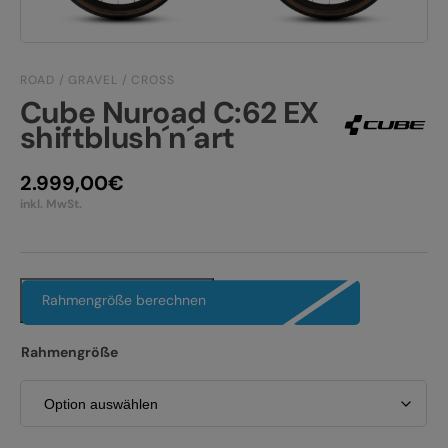
JOBS
E-BIKE FULLY
KONTAKT
E-BIKE HARDTAIL
ROAD / GRAVEL / CROSS
Cube Nuroad C:62 EX
PRODUKTRÜCKRUFE
E-BIKE TOUR
shiftblush´n´art
Alle entdecken
2.999,00
€
inkl. MwSt.
Rahmengröße berechnen
Alle entdecken
Rahmengröße