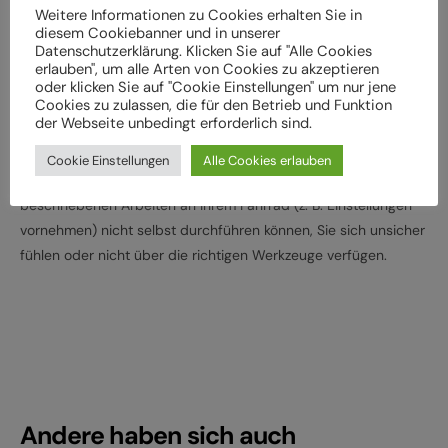
Weitere Informationen zu Cookies erhalten Sie in
Lassen Sie das Fahrrad entsprechend den
diesem Cookiebanner und in unserer
Herstellervorgaben regelmäßig von einem Fachbetrieb
Datenschutzerklärung. Klicken Sie auf "Alle Cookies
überprüfen und warten, um Gefährdungen, z. B.
erlauben", um alle Arten von Cookies zu akzeptieren
oder klicken Sie auf "Cookie Einstellungen" um nur jene
verschleißbedingt, zu vermeiden
Cookies zu zulassen, die für den Betrieb und Funktion
Halten Sie die angegebenen Drehmomente (Nm) für die
der Webseite unbedingt erforderlich sind.
Montage von Bauteilen ein
Cookie Einstellungen
Alle Cookies erlauben
Wenden Sie sich an Ihren Fachhändler, wenn Sie die
beschriebenen Arbeiten an Ihrem Fahrrad (z. B. Einstellungen
vornehmen) nicht selbst durchführen können, Sie sich unsicher
fühlen oder nicht über die richtigen Werkzeuge verfügen.
Andere haben sich auch