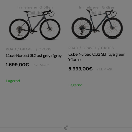
In mehreren Größen
In mehreren Größen
erhältlich
erhältlich
ROAD / GRAVEL / CROSS
ROAD / GRAVEL / CROSS
Cube Nuroad C:62 SLT royalgreen
Cube Nuroad SLX ashgrey´n´grey
´n´fume
1.699,00
€
inkl. MwSt.
5.999,00
€
inkl. MwSt.
Lagernd
Lagernd