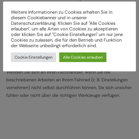
der weiteren Verwendung durch einen Fachbetrieb
Weitere Informationen zu Cookies erhalten Sie in
überprüft werden
diesem Cookiebanner und in unserer
Lassen Sie das Fahrrad entsprechend den
Datenschutzerklärung. Klicken Sie auf "Alle Cookies
erlauben", um alle Arten von Cookies zu akzeptieren
Herstellervorgaben regelmäßig von einem Fachbetrieb
oder klicken Sie auf "Cookie Einstellungen" um nur jene
überprüfen und warten, um Gefährdungen, z. B.
Cookies zu zulassen, die für den Betrieb und Funktion
verschleißbedingt, zu vermeiden
der Webseite unbedingt erforderlich sind.
Halten Sie die angegebenen Drehmomente (Nm) für die
Cookie Einstellungen
Alle Cookies erlauben
Montage von Bauteilen ein
Wenden Sie sich an Ihren Fachhändler, wenn Sie die
beschriebenen Arbeiten an Ihrem Fahrrad (z. B. Einstellungen
vornehmen) nicht selbst durchführen können, Sie sich unsicher
fühlen oder nicht über die richtigen Werkzeuge verfügen.