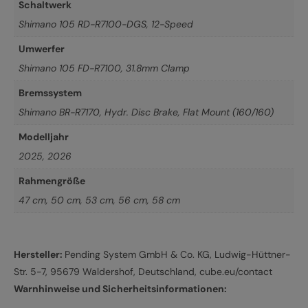
Schaltwerk
Shimano 105 RD-R7100-DGS, 12-Speed
Umwerfer
Shimano 105 FD-R7100, 31.8mm Clamp
Bremssystem
Shimano BR-R7170, Hydr. Disc Brake, Flat Mount (160/160)
Modelljahr
2025
,
2026
Rahmengröße
47 cm
,
50 cm
,
53 cm
,
56 cm
,
58 cm
Hersteller:
Pending System GmbH & Co. KG, Ludwig-Hüttner-
Str. 5-7, 95679 Waldershof, Deutschland, cube.eu/contact
Warnhinweise und Sicherheitsinformationen: