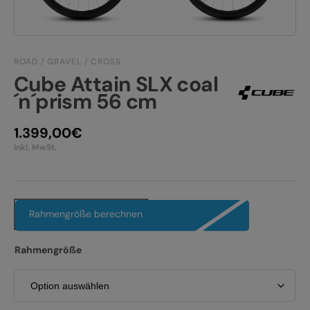
JOBS
E-BIKE FULLY
KONTAKT
E-BIKE HARDTAIL
ROAD / GRAVEL / CROSS
PRODUKTRÜCKRUFE
Cube Attain SLX coal
E-BIKE TOUR
´n´prism 56 cm
Alle entdecken
1.399,00
€
inkl. MwSt.
Rahmengröße berechnen
Alle entdecken
Rahmengröße