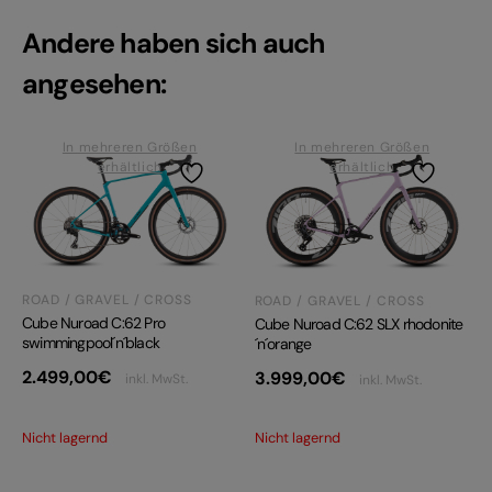
Andere haben sich auch
angesehen:
In mehreren Größen
In mehreren Größen
erhältlich
erhältlich
ROAD / GRAVEL / CROSS
ROAD / GRAVEL / CROSS
Cube Nuroad C:62 Pro
Cube Nuroad C:62 SLX rhodonite
swimmingpool´n´black
´n´orange
2.499,00
€
3.999,00
€
inkl. MwSt.
inkl. MwSt.
Nicht lagernd
Nicht lagernd