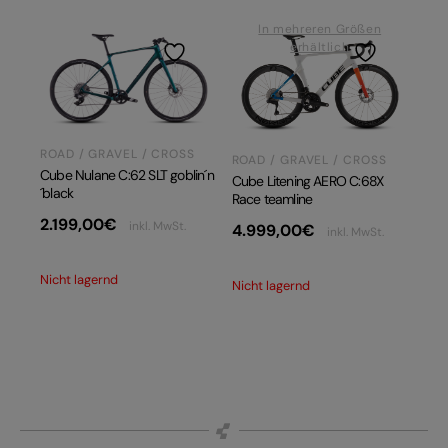
In mehreren Größen
erhältlich
ROAD / GRAVEL / CROSS
ROAD / GRAVEL / CROSS
Cube Nulane C:62 SLT goblin´n
Cube Litening AERO C:68X
´black
Race teamline
2.199,00
€
inkl. MwSt.
4.999,00
€
inkl. MwSt.
Nicht lagernd
Nicht lagernd