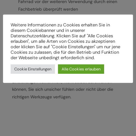
Fahrrad vor der weiteren Verwendung durch einen
Fachbetrieb überprüft werden
Lassen Sie das Fahrrad entsprechend den
Herstellervorgaben regelmäßig von einem
Weitere Informationen zu Cookies erhalten Sie in
diesem Cookiebanner und in unserer
Fachbetrieb überprüfen und warten, um
Datenschutzerklärung. Klicken Sie auf "Alle Cookies
Gefährdungen, z. B. verschleißbedingt, zu vermeiden
erlauben", um alle Arten von Cookies zu akzeptieren
oder klicken Sie auf "Cookie Einstellungen" um nur jene
Halten Sie die angegebenen Drehmomente (Nm) für
Cookies zu zulassen, die für den Betrieb und Funktion
die Montage von Bauteilen ein
der Webseite unbedingt erforderlich sind.
Wenden Sie sich an Ihren Fachhändler, wenn Sie die
Cookie Einstellungen
Alle Cookies erlauben
beschriebenen Arbeiten an Ihrem Fahrrad (z. B.
Einstellungen vornehmen) nicht selbst durchführen
können, Sie sich unsicher fühlen oder nicht über die
richtigen Werkzeuge verfügen.