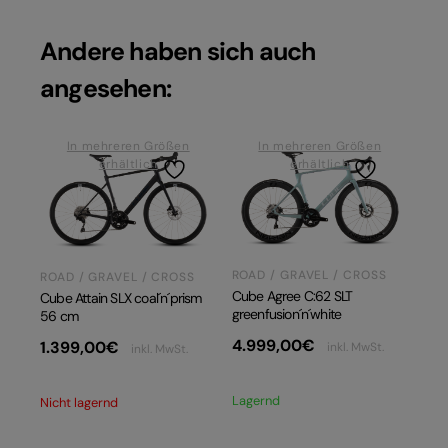
Andere haben sich auch
angesehen:
In mehreren Größen
In mehreren Größen
erhältlich
erhältlich
ROAD / GRAVEL / CROSS
ROAD / GRAVEL / CROSS
Cube Agree C:62 SLT
Cube Attain SLX coal´n´prism
greenfusion´n´white
56 cm
4.999,00
€
1.399,00
€
inkl. MwSt.
inkl. MwSt.
Lagernd
Nicht lagernd