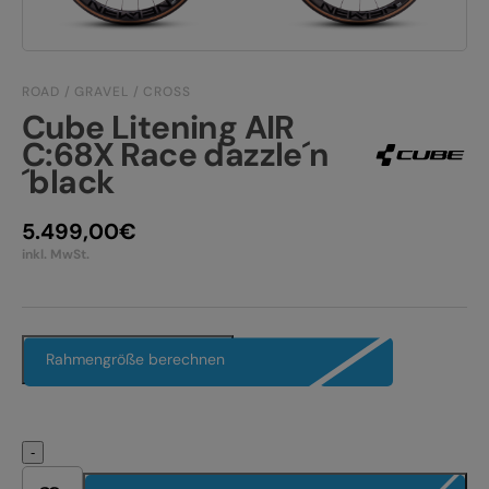
JOBS
E-BIKE FULLY
KONTAKT
E-BIKE HARDTAIL
ROAD / GRAVEL / CROSS
Cube Litening AIR
PRODUKTRÜCKRUFE
E-BIKE TOUR
C:68X Race dazzle´n
´black
Alle entdecken
5.499,00
€
inkl. MwSt.
Alle entdecken
Rahmengröße berechnen
-