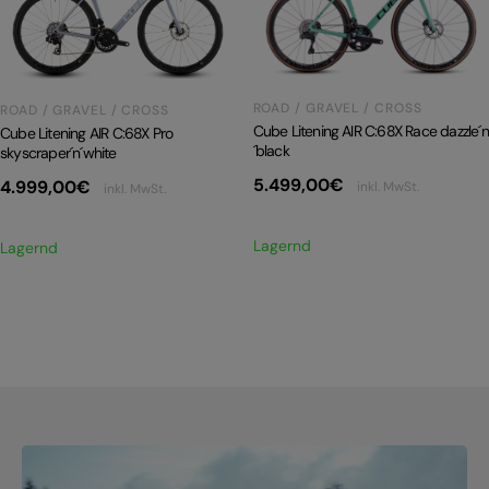
PRODUKTRÜCKRUFE
E-BIKE TOUR
Alle entdecken
ROAD / GRAVEL / CROSS
ROAD / GRAVEL / CROSS
Cube Litening AIR C:68X Race dazzle´n
Cube Litening AIR C:68X Pro
´black
skyscraper´n´white
5.499,00
€
4.999,00
€
inkl. MwSt.
inkl. MwSt.
Lagernd
Lagernd
Alle entdecken