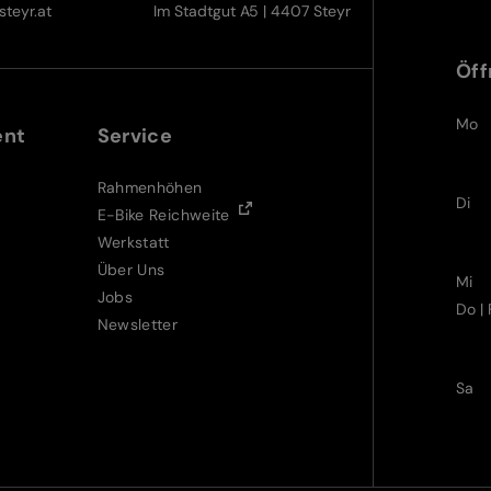
teyr.at
Im Stadtgut A5 | 4407 Steyr
Öff
Mo
ent
Service
Rahmenhöhen
Di
E-Bike Reichweite
Werkstatt
Über Uns
Mi
Jobs
Do | 
Newsletter
Sa