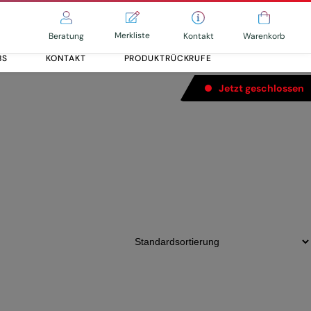
Merkliste
Kontakt
Beratung
Warenkorb
BS
KONTAKT
PRODUKTRÜCKRUFE
Jetzt geschlossen
Alle entdecken
Alle entdecken