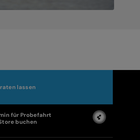
raten lassen
min für Probefahrt
Store buchen