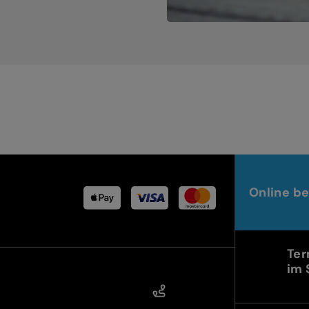
Online be
Ter
im 