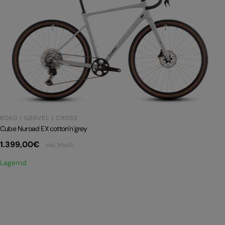
ROAD / GRAVEL / CROSS
Cube Nuroad EX cotton´n´grey
1.399,00
€
inkl. MwSt.
Lagernd