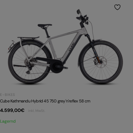
E-BIKES
Cube Kathmandu Hybrid 45 750 grey´n´reflex 58 cm
4.599,00
€
inkl. MwSt.
Lagernd