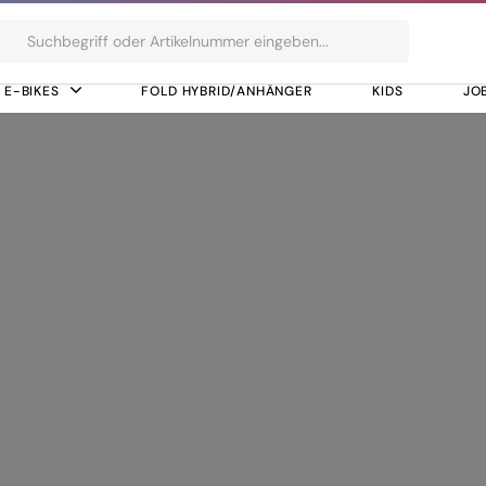
ts
E-BIKES
FOLD HYBRID/ANHÄNGER
KIDS
JO
ance Line Speed 85Nm (BDU37)
it Performance Li