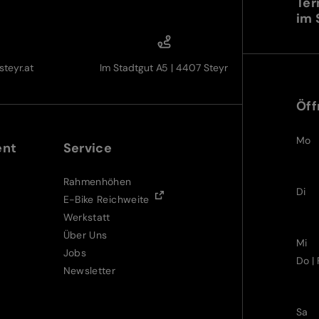
Ter
im 
teyr.at
Im Stadtgut A5 | 4407 Steyr
Öff
Mo
ent
Service
Rahmenhöhen
Di
E-Bike Reichweite
Werkstatt
Über Uns
Mi
Jobs
Do | 
Newsletter
Sa