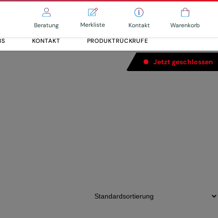
Merkliste
Kontakt
Beratung
Warenkorb
BS
KONTAKT
PRODUKTRÜCKRUFE
Jetzt geschlossen
ne Speed 85Nm
Alle entdecken
Alle entdecken