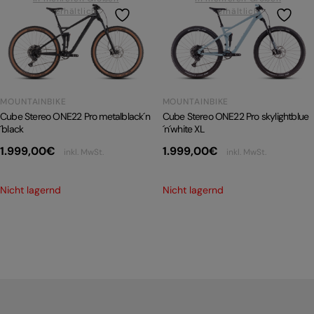
erhältlich
erhältlich
PRODUKTRÜCKRUFE
E-BIKE TOUR
Alle entdecken
MOUNTAINBIKE
MOUNTAINBIKE
Cube Stereo ONE22 Pro skylightblue
Cube Stereo ONE22 Pro metalblack´n
´n´white XL
´black
1.999,00
€
1.999,00
€
inkl. MwSt.
inkl. MwSt.
Alle entdecken
Nicht lagernd
Nicht lagernd