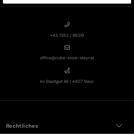
+43 7252 / 98219
office@cube-store-steyr.at
Im Stadtgut A5 | 4407 Steyr
Rechtliches