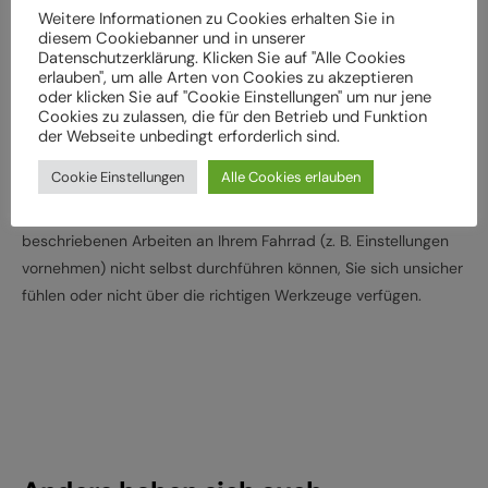
überprüft werden
Weitere Informationen zu Cookies erhalten Sie in
Lassen Sie das Fahrrad entsprechend den
diesem Cookiebanner und in unserer
Datenschutzerklärung. Klicken Sie auf "Alle Cookies
Herstellervorgaben regelmäßig von einem Fachbetrieb
erlauben", um alle Arten von Cookies zu akzeptieren
überprüfen und warten, um Gefährdungen, z. B.
oder klicken Sie auf "Cookie Einstellungen" um nur jene
Cookies zu zulassen, die für den Betrieb und Funktion
verschleißbedingt, zu vermeiden
der Webseite unbedingt erforderlich sind.
Halten Sie die angegebenen Drehmomente (Nm) für die
Montage von Bauteilen ein
Cookie Einstellungen
Alle Cookies erlauben
Wenden Sie sich an Ihren Fachhändler, wenn Sie die
beschriebenen Arbeiten an Ihrem Fahrrad (z. B. Einstellungen
vornehmen) nicht selbst durchführen können, Sie sich unsicher
fühlen oder nicht über die richtigen Werkzeuge verfügen.