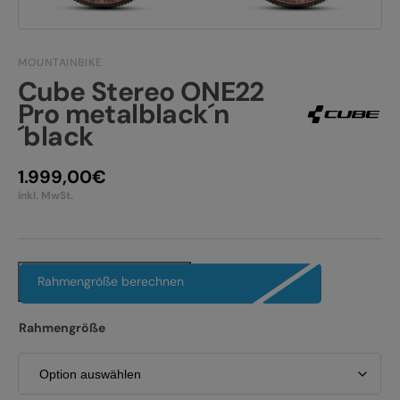
JOBS
E-BIKE FULLY
KONTAKT
E-BIKE HARDTAIL
MOUNTAINBIKE
Cube Stereo ONE22
PRODUKTRÜCKRUFE
Pro metalblack´n
E-BIKE TOUR
´black
Alle entdecken
1.999,00
€
inkl. MwSt.
Alle entdecken
Rahmengröße berechnen
Rahmengröße