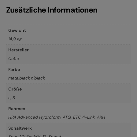
Zusätzliche Informationen
Gewicht
14,9 kg
Hersteller
Cube
Farbe
metalblack´n´black
Größe
L
,
S
Rahmen
HPA Advanced Hydroform, ATG, ETC 4-Link, AXH
Schaltwerk
Sram NX Eagle™, 12-Speed