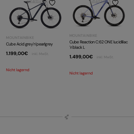
erhältlich
erhältlich
MOUNTAINBIKE
MOUNTAINBIKE
Cube Reaction C:62 ONE lucidlilac
Cube Acid grey´n´pearlgrey
´n´black L
1.199,00
€
inkl. MwSt.
1.499,00
€
inkl. MwSt.
Nicht lagernd
Nicht lagernd