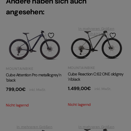
Andere haben sich auch
angesehen:
In mehreren Größen
erhältlich
MOUNTAINBIKE
MOUNTAINBIKE
Cube Reaction C:62 ONE oldgrey
Cube Attention Pro metallicgrey´n
´n´black
´black
1.499,00
€
799,00
€
inkl. MwSt.
inkl. MwSt.
Nicht lagernd
Nicht lagernd
In mehreren Größen
In mehreren Größen