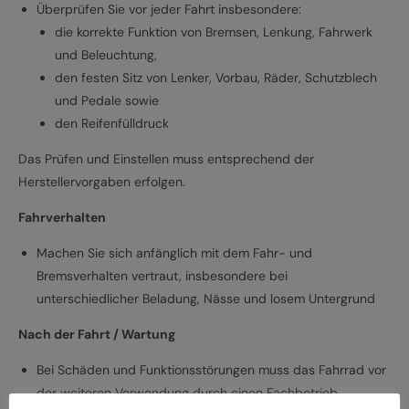
Überprüfen Sie vor jeder Fahrt insbesondere:
die korrekte Funktion von Bremsen, Lenkung, Fahrwerk
und Beleuchtung,
den festen Sitz von Lenker, Vorbau, Räder, Schutzblech
und Pedale sowie
den Reifenfülldruck
Das Prüfen und Einstellen muss entsprechend der
Herstellervorgaben erfolgen.
Fahrverhalten
Machen Sie sich anfänglich mit dem Fahr- und
Bremsverhalten vertraut, insbesondere bei
unterschiedlicher Beladung, Nässe und losem Untergrund
Nach der Fahrt / Wartung
Bei Schäden und Funktionsstörungen muss das Fahrrad vor
der weiteren Verwendung durch einen Fachbetrieb