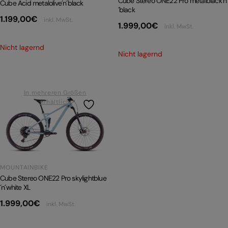
Cube Stereo ONE22 Pro metalblack´n
Cube Acid metalolive´n´black
´black
1.199,00
€
inkl. MwSt.
1.999,00
€
inkl. MwSt.
Nicht lagernd
Nicht lagernd
In mehreren Größen
erhältlich
MOUNTAINBIKE
Cube Stereo ONE22 Pro skylightblue
´n´white XL
1.999,00
€
inkl. MwSt.