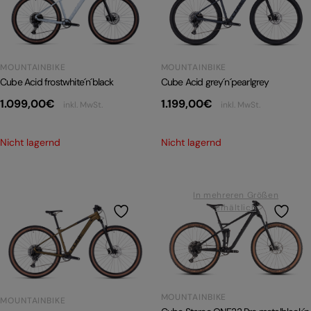
PRODUKTRÜCKRUFE
E-BIKE TOUR
Alle entdecken
MOUNTAINBIKE
MOUNTAINBIKE
Cube Acid frostwhite´n´black
Cube Acid grey´n´pearlgrey
1.099,00
€
1.199,00
€
inkl. MwSt.
inkl. MwSt.
Nicht lagernd
Nicht lagernd
Alle entdecken
In mehreren Größen
erhältlich
MOUNTAINBIKE
MOUNTAINBIKE