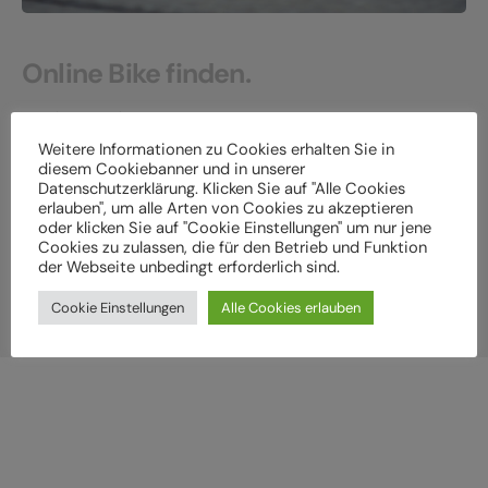
Online Bike finden.
Bei uns im Store abholen.
Weitere Informationen zu Cookies erhalten Sie in
diesem Cookiebanner und in unserer
In unserem cube-store findest du auf 2 Stockwerken
Datenschutzerklärung. Klicken Sie auf "Alle Cookies
garantiert das perfekte Bike!
erlauben", um alle Arten von Cookies zu akzeptieren
oder klicken Sie auf "Cookie Einstellungen" um nur jene
Cookies zu zulassen, die für den Betrieb und Funktion
der Webseite unbedingt erforderlich sind.
Versand und Click & Collect
Cookie Einstellungen
Alle Cookies erlauben