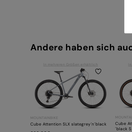
Andere haben sich au
In mehreren Größen erhältlich
In
MOUNTAI
MOUNTAINBIKE
Cube At
Cube Attention SLX slategrey´n´black
´black S