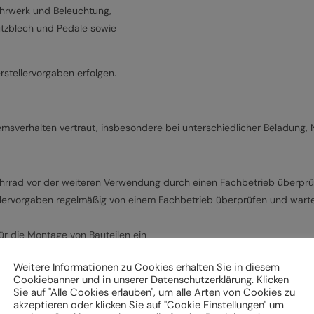
ahrwerk und Beleuchtung,
hutzblech und Pedale sowie
stellervorgaben erfolgen.
emsverhalten vertraut, insbesondere bei unterschiedlicher Beladung,
hrrad vor der weiteren Verwendung durch einen Fachbetrieb überpr
lervorgaben regelmäßig von einem Fachbetrieb überprüfen und warten
r die Montage von Bauteilen ein
eschriebenen Arbeiten an Ihrem Fahrrad (z. B. Einstellungen vornehme
Weitere Informationen zu Cookies erhalten Sie in diesem
Cookiebanner und in unserer Datenschutzerklärung. Klicken
uge verfügen.
Sie auf "Alle Cookies erlauben", um alle Arten von Cookies zu
akzeptieren oder klicken Sie auf "Cookie Einstellungen" um