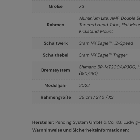
Größe
XS
Aluminium Lite, AMF, Double Bu
Rahmen
Tapered Head Tube, Flat Moun
Kickstand Mount
Schaltwerk
Sram NX Eagle™, 12-Speed
Schalthebel
Sram NX Eagle™ Trigger
Shimano BR-MT200/UR300, Hy
Bremssystem
(180/160)
Modelljahr
2022
Rahmengröße
36 cm / 27.5 / XS
Hersteller:
Pending System GmbH & Co. KG, Ludwig-H
Warnhinweise und Sicherheitsinformationen: