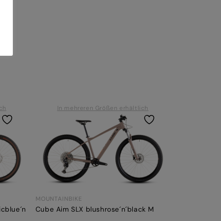
ich
In mehreren Größen erhältlich
MOUNTAINBIKE
Cube Aim SLX blushrose´n´black M
icblue´n