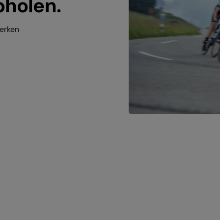
bholen.
werken