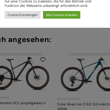
nur jene Cookies zu zulassen, die für den Betrieb und
Funktion der Webseite unbedingt erforderlich sind.
Cookie Einstellungen
Alle Cookies erlauben
ch angesehen:
 mehreren Größen erhältlich
In mehreren Größen erhältl
NBIKE
MOUNTAINBIKE
tention SLX purplegalaxy´n
Cube Reaction C:62 SLX electr
´white