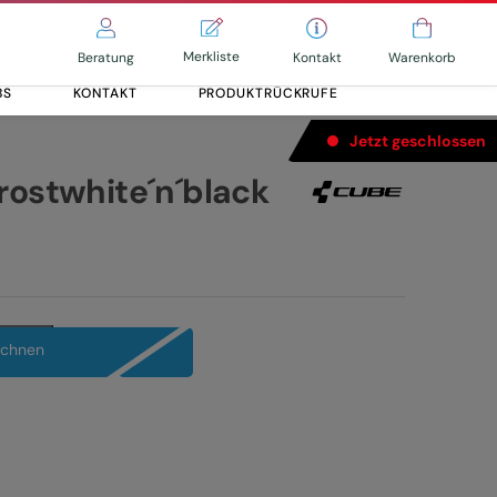
Merkliste
Kontakt
Beratung
Warenkorb
BS
KONTAKT
PRODUKTRÜCKRUFE
Jetzt geschlossen
rostwhite´n´black
echnen
Alle entdecken
Alle entdecken