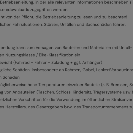
Betriebsanleitung, in der alle relevanten Informationen beschrieben si
be.eu/downloads zugegriffen werden.
t von der Pflicht, die Betriebsanleitung zu lesen und zu beachten!
lichen Fahrsituationen, Stürzen, Unfällen und Sachschäden führen.
dung kann zum Versagen von Bauteilen und Materialien mit Unfall- 
 Nutzungsklasse / Bike-Klassifikation ein
ewicht (Fahrrad + Fahrer + Zuladung + ggf. Anhänger)
ögliche Schäden, insbesondere an Rahmen, Gabel, Lenker/Vorbaueinhe
en Schäden
öglicherweise hohe Temperaturen einzelner Bauteile (z. B. Bremsen, S
ng von Anbauteilen (Taschen, Schloss, Kindersitz, Trägersysteme usw
etzlichen Vorschriften für die Verwendung im öffentlichen Straßenver
es Herstellers, des Gesetzgebers bzw. des Transportunternehmens z