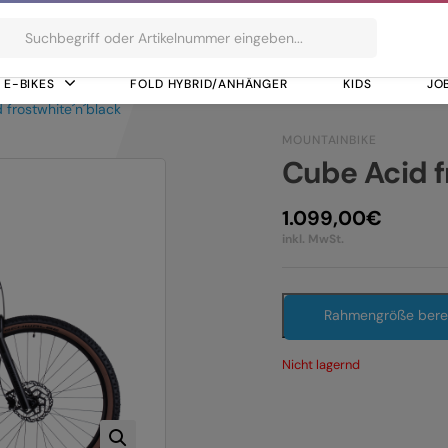
ts
E-BIKES
FOLD HYBRID/ANHÄNGER
KIDS
JO
 frostwhite´n´black
MOUNTAINBIKE
Cube Acid f
1.099,00
€
inkl. MwSt.
Rahmengröße ber
Nicht lagernd