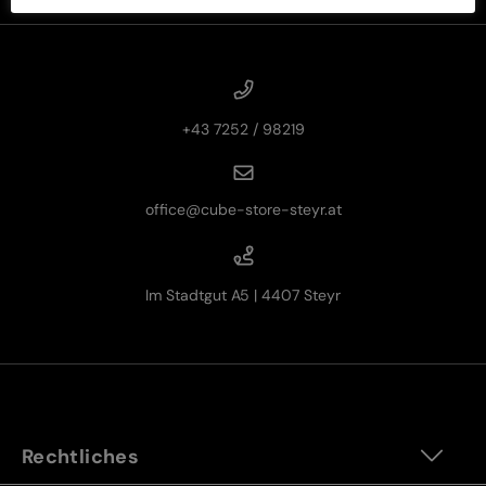
+43 7252 / 98219
office@cube-store-steyr.at
Im Stadtgut A5 | 4407 Steyr
Rechtliches