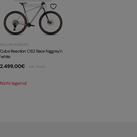
erhältlich
PRODUKTRÜCKRUFE
E-BIKE TOUR
Alle entdecken
MOUNTAINBIKE
Cube Reaction C:62 Race foggrey´n
´white
2.499,00
€
inkl. MwSt.
Alle entdecken
Nicht lagernd