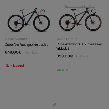
In mehreren Größen
erhältlich
MOUNTAINBIKE
MOUNTAINBIKE
Cube Attention SLX purplegalaxy
Cube Aim Race goblin´n´black L
´n´black S
649,00
€
inkl. MwSt.
899,00
€
inkl. MwSt.
Nicht lagernd
Lagernd