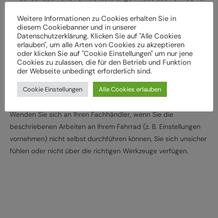
der weiteren Verwendung durch einen Fachbetrieb
Weitere Informationen zu Cookies erhalten Sie in
überprüft werden
diesem Cookiebanner und in unserer
Lassen Sie das Fahrrad entsprechend den
Datenschutzerklärung. Klicken Sie auf "Alle Cookies
erlauben", um alle Arten von Cookies zu akzeptieren
Herstellervorgaben regelmäßig von einem Fachbetrieb
oder klicken Sie auf "Cookie Einstellungen" um nur jene
überprüfen und warten, um Gefährdungen, z. B.
Cookies zu zulassen, die für den Betrieb und Funktion
der Webseite unbedingt erforderlich sind.
verschleißbedingt, zu vermeiden
Halten Sie die angegebenen Drehmomente (Nm) für die
Cookie Einstellungen
Alle Cookies erlauben
Montage von Bauteilen ein
Wenden Sie sich an Ihren Fachhändler, wenn Sie die
beschriebenen Arbeiten an Ihrem Fahrrad (z. B. Einstellungen
vornehmen) nicht selbst durchführen können, Sie sich unsicher
fühlen oder nicht über die richtigen Werkzeuge verfügen.