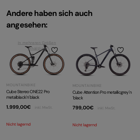
Andere haben sich auch
angesehen:
In mehreren Größen
erhältlich
MOUNTAINBIKE
MOUNTAINBIKE
Cube Stereo ONE22 Pro
Cube Attention Pro metallicgrey´n
metalblack´n´black
´black
1.999,00
€
799,00
€
inkl. MwSt.
inkl. MwSt.
Nicht lagernd
Nicht lagernd