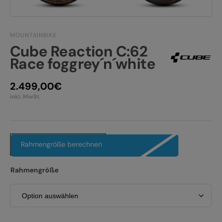
JOBS
E-BIKE FULLY
KONTAKT
E-BIKE HARDTAIL
MOUNTAINBIKE
Cube Reaction C:62
PRODUKTRÜCKRUFE
Race foggrey´n´white
E-BIKE TOUR
Alle entdecken
2.499,00
€
inkl. MwSt.
Rahmengröße berechnen
Alle entdecken
Rahmengröße