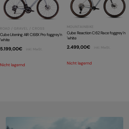
PRODUKTRÜCKRUFE
E-BIKE TOUR
MOUNTAINBIKE
Alle entdecken
ROAD / GRAVEL / CROSS
Cube Reaction C:62 Race foggrey´n
Cube Litening AIR C:68X Pro foggrey´n
´white
´white
2.499,00
€
inkl. MwSt.
5.199,00
€
inkl. MwSt.
Nicht lagernd
Nicht lagernd
Alle entdecken