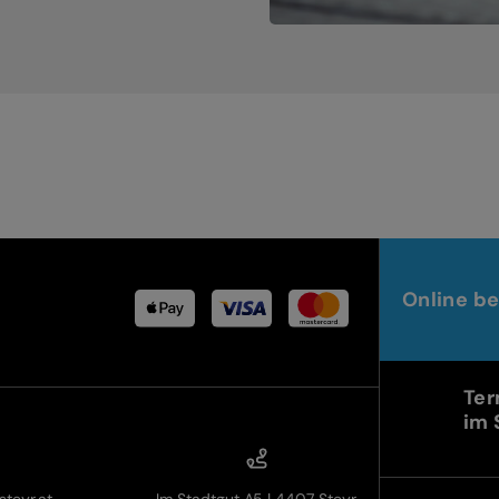
Online be
Ter
im 
teyr.at
Im Stadtgut A5 | 4407 Steyr