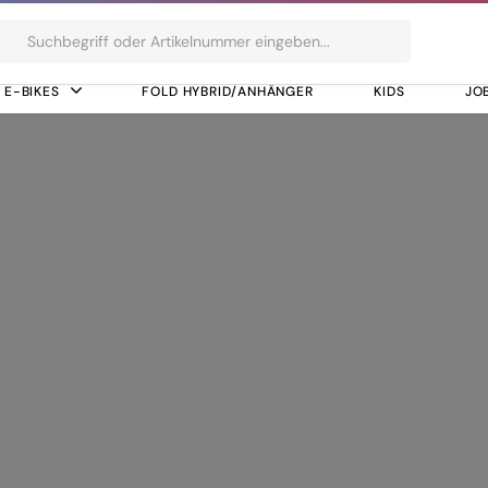
ts
E-BIKES
FOLD HYBRID/ANHÄNGER
KIDS
JO
 SW-M6250-R
 Di2 SW-M6250-R