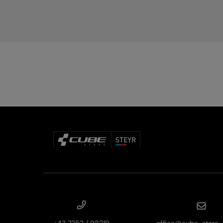
+43 7252 / 98219
office@cube-store-s