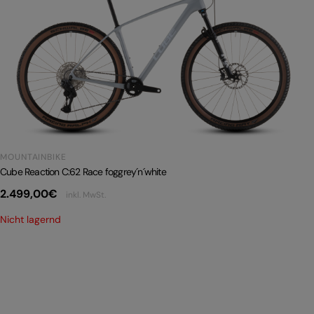
MOUNTAINBIKE
Cube Reaction C:62 Race foggrey´n´white
2.499,00
€
inkl. MwSt.
Nicht lagernd