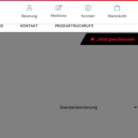
Merkliste
Kontakt
Beratung
Warenkorb
BS
KONTAKT
PRODUKTRÜCKRUFE
Jetzt geschlossen
Alle entdecken
Alle entdecken