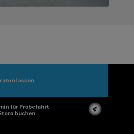
raten lassen
min für Probefahrt
Store buchen