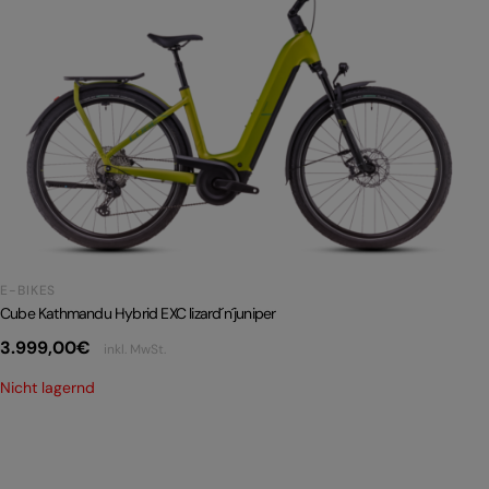
E-BIKES
Cube Kathmandu Hybrid EXC lizard´n´juniper
3.999,00
€
inkl. MwSt.
Nicht lagernd