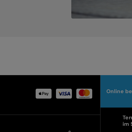
Online be
Ter
im 