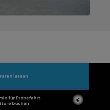
raten lassen
min für Probefahrt
Store buchen