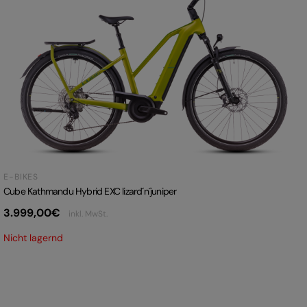
E-BIKES
Cube Kathmandu Hybrid EXC lizard´n´juniper
3.999,00
€
inkl. MwSt.
Nicht lagernd