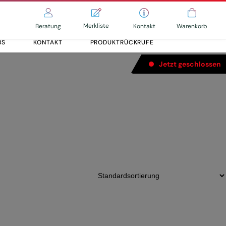
Merkliste
Kontakt
Beratung
Warenkorb
BS
KONTAKT
PRODUKTRÜCKRUFE
Jetzt geschlossen
Brake (180/180)
Alle entdecken
Alle entdecken