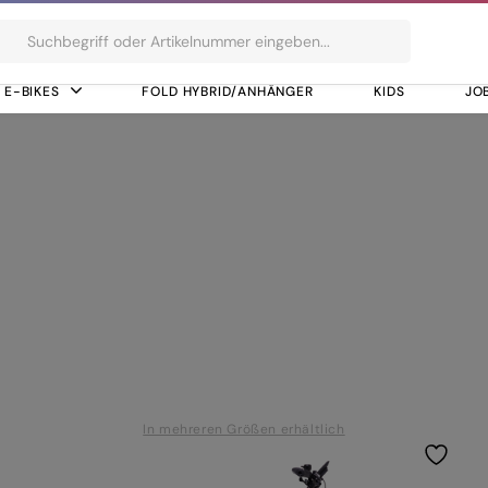
ts
E-BIKES
FOLD HYBRID/ANHÄNGER
KIDS
JO
0, Hydr. Disc Brake (180/180)
M8120, Hydr. Disc 
In mehreren Größen erhältlich