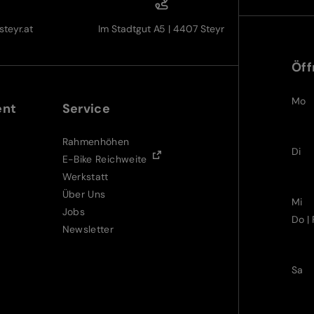
teyr.at
Im Stadtgut A5 | 4407 Steyr
Öff
Mo
ent
Service
Rahmenhöhen
Di
E-Bike Reichweite
Werkstatt
Über Uns
Mi
Jobs
Do | 
Newsletter
Sa