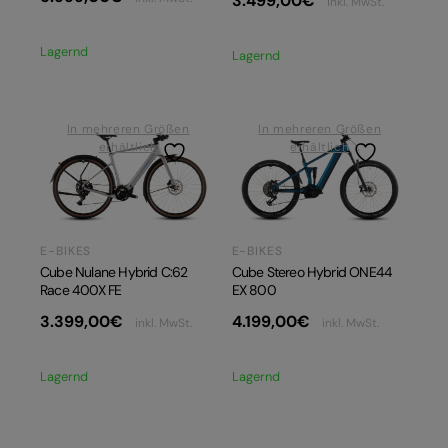
3.499,00
€
inkl. MwSt.
Lagernd
Lagernd
In mehreren Größen
In mehreren Größen
erhältlich
erhältlich
E-BIKES
E-BIKES
Cube Nulane Hybrid C:62
Cube Stereo Hybrid ONE44
Race 400X FE
EX 800
3.399,00
€
4.199,00
€
inkl. MwSt.
inkl. MwSt.
Lagernd
Lagernd