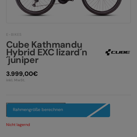
JOBS
E-BIKE FULLY
KONTAKT
E-BIKE HARDTAIL
PRODUKTRÜCKRUFE
E-BIKES
E-BIKE TOUR
Cube Kathmandu
Hybrid EXC lizard´n
Alle entdecken
´juniper
3.999,00
€
inkl. MwSt.
Alle entdecken
Rahmengröße berechnen
Nicht lagernd