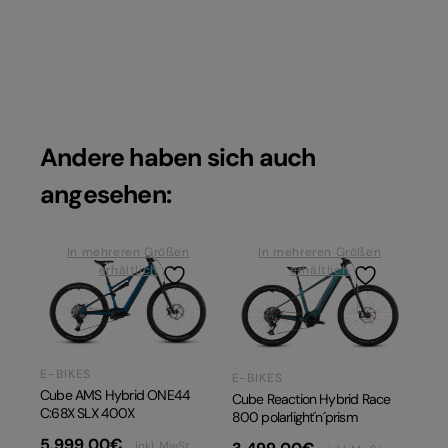
Andere haben sich auch
angesehen:
In mehreren Größen
In mehreren Größen
erhältlich
erhältlich
E-BIKES
E-BIKES
Cube AMS Hybrid ONE44
Cube Reaction Hybrid Race
C:68X SLX 400X
800 polarlight´n´prism
5.999,00
€
inkl. MwSt.