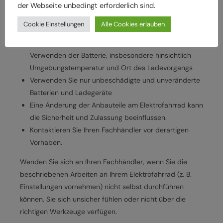
der Webseite unbedingt erforderlich sind.
die Montage von Bauteilen ein
Verwenden Sie nur vom Hersteller freigegebene
Cookie Einstellungen
Alle Cookies erlauben
Batterien und Ladegeräte
Beachten Sie Herstellervorgaben zum Laden und
Verwenden der Batterie, insbesondere hinsichtlich
Umgebungstemperatur und Ort des Ladevorgangs
Verwenden Sie nur unbeschädigte und unveränderte
Batterien und Ladegeräte
Eine Änderung der Anbauteile am Elektrofahrrad kann
die Sicherheit und Zulassung beeinflussen.
Kontaktieren Sie Ihren Fachhändler vor derartigen
Vorhaben.
Wenden Sie sich an Ihren Fachhändler, wenn Sie die
beschriebenen Arbeiten an Ihrem Elektrofahrrad (z. B.
Einstellungen vornehmen) nicht selbst durchführen
können, Sie sich unsicher fühlen oder nicht über die
richtigen Werkzeuge verfügen.