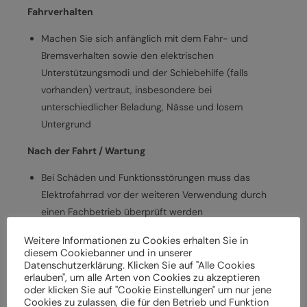
Fahrverhalten
Machen Sie sich anfänglich mit dem Fahr- und
Bremsverhalten sowie den elektrischen
Unterstützungsmodi und der Schiebehilfe (falls
vorhanden) vertraut, insbesondere bei
unterschiedlicher Beladung, Nässe und losem
Untergrund
Nach der Fahrt / Wartung
Bei Schäden und Funktionsstörungen muss das
Elektrofahrrad vor der weiteren Verwendung durch
einen Fachbetrieb überprüft werden
Lassen Sie das Elektrofahrrad entsprechend den
Weitere Informationen zu Cookies erhalten Sie in
Herstellervorgaben regelmäßig von einem
diesem Cookiebanner und in unserer
Fachbetrieb überprüfen und warten, um
Datenschutzerklärung. Klicken Sie auf "Alle Cookies
erlauben", um alle Arten von Cookies zu akzeptieren
Gefährdungen, z. B. verschleißbedingt, zu vermeiden
oder klicken Sie auf "Cookie Einstellungen" um nur jene
Halten Sie die angegebenen Drehmomente (Nm) für
Cookies zu zulassen, die für den Betrieb und Funktion