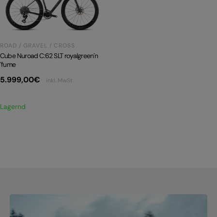
PRODUKTRÜCKRUFE
E-BIKE TOUR
Alle entdecken
ROAD / GRAVEL / CROSS
Cube Nuroad C:62 SLT royalgreen´n
´fume
5.999,00
€
inkl. MwSt.
Lagernd
Alle entdecken