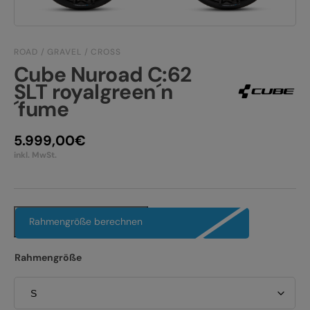
JOBS
E-BIKE FULLY
KONTAKT
E-BIKE HARDTAIL
ROAD / GRAVEL / CROSS
Cube Nuroad C:62
PRODUKTRÜCKRUFE
E-BIKE TOUR
SLT royalgreen´n
´fume
Alle entdecken
5.999,00
€
inkl. MwSt.
Alle entdecken
Rahmengröße berechnen
Rahmengröße