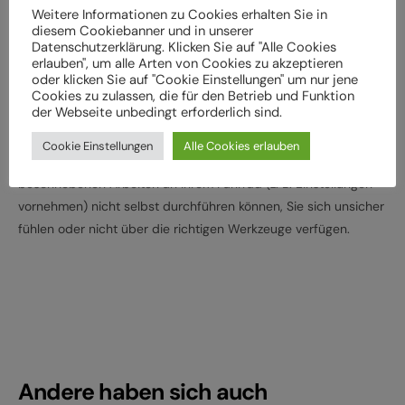
Lassen Sie das Fahrrad entsprechend den
Weitere Informationen zu Cookies erhalten Sie in
diesem Cookiebanner und in unserer
Herstellervorgaben regelmäßig von einem Fachbetrieb
Datenschutzerklärung. Klicken Sie auf "Alle Cookies
überprüfen und warten, um Gefährdungen, z. B.
erlauben", um alle Arten von Cookies zu akzeptieren
oder klicken Sie auf "Cookie Einstellungen" um nur jene
verschleißbedingt, zu vermeiden
Cookies zu zulassen, die für den Betrieb und Funktion
Halten Sie die angegebenen Drehmomente (Nm) für die
der Webseite unbedingt erforderlich sind.
Montage von Bauteilen ein
Cookie Einstellungen
Alle Cookies erlauben
Wenden Sie sich an Ihren Fachhändler, wenn Sie die
beschriebenen Arbeiten an Ihrem Fahrrad (z. B. Einstellungen
vornehmen) nicht selbst durchführen können, Sie sich unsicher
fühlen oder nicht über die richtigen Werkzeuge verfügen.
Andere haben sich auch