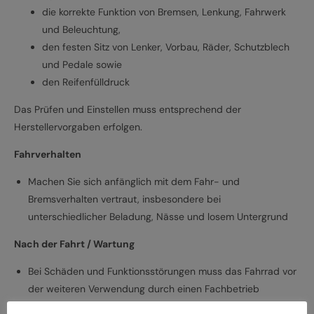
die korrekte Funktion von Bremsen, Lenkung, Fahrwerk
und Beleuchtung,
den festen Sitz von Lenker, Vorbau, Räder, Schutzblech
und Pedale sowie
den Reifenfülldruck
Das Prüfen und Einstellen muss entsprechend der
Herstellervorgaben erfolgen.
Fahrverhalten
Machen Sie sich anfänglich mit dem Fahr- und
Bremsverhalten vertraut, insbesondere bei
unterschiedlicher Beladung, Nässe und losem Untergrund
Nach der Fahrt / Wartung
Bei Schäden und Funktionsstörungen muss das Fahrrad vor
der weiteren Verwendung durch einen Fachbetrieb
überprüft werden