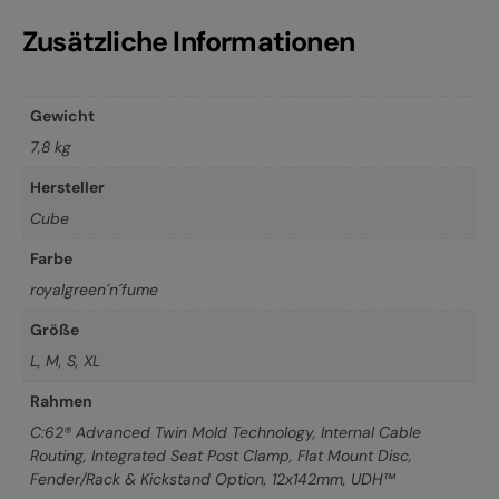
Zusätzliche Informationen
Gewicht
7,8 kg
Hersteller
Cube
Farbe
royalgreen´n´fume
Größe
L
,
M
,
S
,
XL
Rahmen
C:62® Advanced Twin Mold Technology, Internal Cable
Routing, Integrated Seat Post Clamp, Flat Mount Disc,
Fender/Rack & Kickstand Option, 12x142mm, UDH™