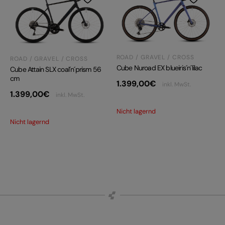
ROAD / GRAVEL / CROSS
ROAD / GRAVEL / CROSS
Cube Nuroad EX blueiris´n´lilac
Cube Attain SLX coal´n´prism 56
cm
1.399,00
€
inkl. MwSt.
1.399,00
€
inkl. MwSt.
Nicht lagernd
Nicht lagernd