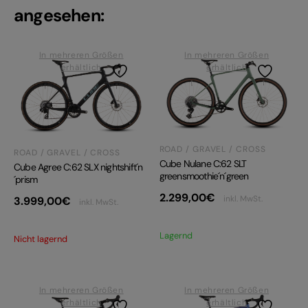
angesehen:
In mehreren Größen
In mehreren Größen
erhältlich
erhältlich
ROAD / GRAVEL / CROSS
ROAD / GRAVEL / CROSS
Cube Nulane C:62 SLT
Cube Agree C:62 SLX nightshift´n
greensmoothie´n´green
´prism
2.299,00
€
inkl. MwSt.
3.999,00
€
inkl. MwSt.
Lagernd
Nicht lagernd
In mehreren Größen
In mehreren Größen
erhältlich
erhältlich