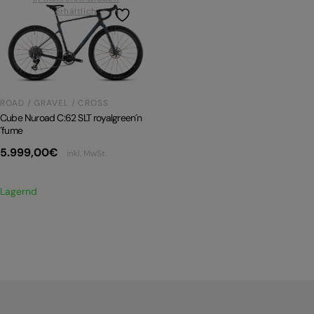
erhältlich
PRODUKTRÜCKRUFE
E-BIKE TOUR
Alle entdecken
ROAD / GRAVEL / CROSS
Cube Nuroad C:62 SLT royalgreen´n
´fume
5.999,00
€
inkl. MwSt.
Alle entdecken
Lagernd