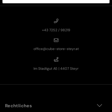
+43 7252 / 98219
office@cube-store-steyr.at
Im Stadtgut A5 | 4407 Steyr
Rechtliches