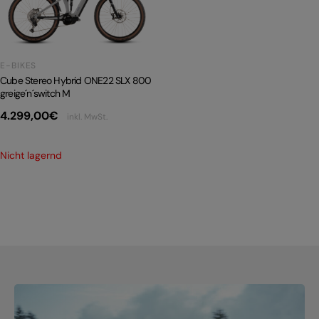
PRODUKTRÜCKRUFE
E-BIKE TOUR
E-BIKES
Alle entdecken
Cube Stereo Hybrid ONE22 SLX 800
greige´n´switch M
4.299,00
€
inkl. MwSt.
Nicht lagernd
Alle entdecken