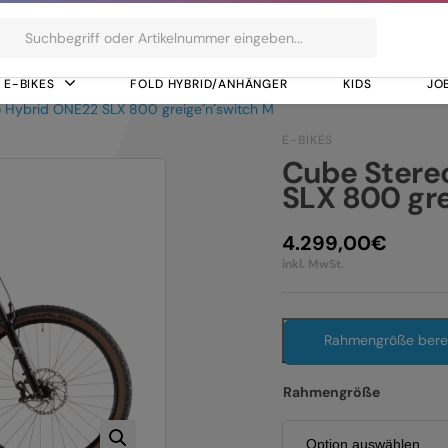
ts
E-BIKES
FOLD HYBRID/ANHÄNGER
KIDS
JO
 Hybrid ONE22 SLX 800 greige´n´switch M
E-BIKES
Cube Stere
SLX 800 gre
4.299,00
€
inkl. MwSt.
Rahmengröße ber
Rahmengröße