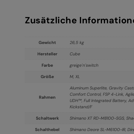
Zusätzliche Informatio
Gewicht
26,5 kg
Hersteller
Cube
Farbe
greige´n´switch
Größe
M
,
XL
Aluminum Superlite, Gravity Casti
Comfort Control, FSP 4-Link, Agi
Rahmen
UDH™, Full Integrated Battery, A
Kickstand/F
Schaltwerk
Shimano XT RD-M8100-SGS, Sha
Schalthebel
Shimano Deore SL-M6100-IR, Dire