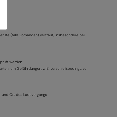
ilfe (falls vorhanden) vertraut, insbesondere bei
rprüft werden
ten, um Gefährdungen, z. B. verschleißbedingt, zu
r und Ort des Ladevorgangs