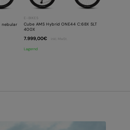
E-BIKES
Cube AMS Hybrid ONE44 C:68X SLT
 nebular
400X
7.999,00
€
inkl. MwSt.
Lagernd