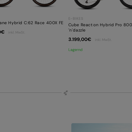
E-BIKES
ane Hybrid C:62 Race 400X FE
Cube Reaction Hybrid Pro 800
´n´dazzle
0
€
inkl. MwSt.
3.199,00
€
inkl. MwSt.
Lagernd