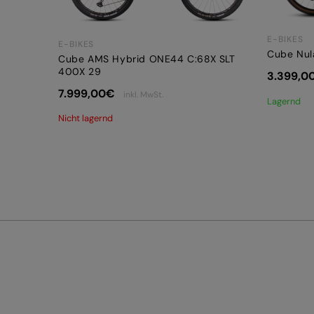
E-BIKES
E-BIKES
Cube Nul
Cube AMS Hybrid ONE44 C:68X SLT
400X 29
3.399,0
7.999,00
€
inkl. MwSt.
Lagernd
Nicht lagernd