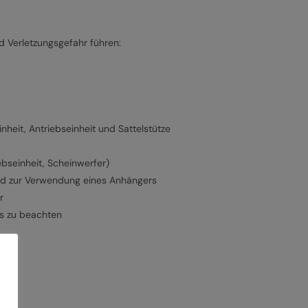
 Verletzungsgefahr führen:
heit, Antriebseinheit und Sattelstütze
ebseinheit, Scheinwerfer)
und zur Verwendung eines Anhängers
r
ns zu beachten