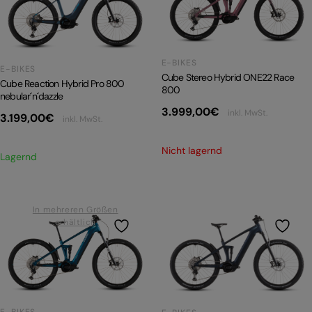
PRODUKTRÜCKRUFE
E-BIKE TOUR
E-BIKES
Alle entdecken
E-BIKES
Cube Stereo Hybrid ONE22 Race
Cube Reaction Hybrid Pro 800
800
nebular´n´dazzle
3.999,00
€
inkl. MwSt.
3.199,00
€
inkl. MwSt.
Nicht lagernd
Lagernd
Alle entdecken
In mehreren Größen
erhältlich
E-BIKES