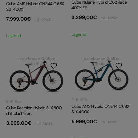
Cube Nulane Hybrid C:62 Race
Cube AMS Hybrid ONE44 C:68X
400X FE
SLT 400X
3.399,00
€
inkl. MwSt.
7.999,00
€
inkl. MwSt.
Lagernd
Lagernd
In mehreren Größen
In mehreren Größen
erhältlich
erhältlich
E-BIKES
E-BIKES
Cube AMS Hybrid ONE44 C:68X
Cube Reaction Hybrid SLX 800
SLX 400X
shiftblush´n´art
5.999,00
€
inkl. MwSt.
3.999,00
€
inkl. MwSt.