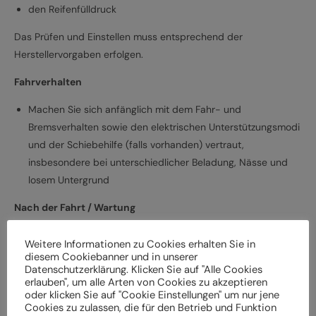
den Reifenfülldruck
Das Prüfen und Einstellen muss entsprechend der
Herstellervorgaben erfolgen.
Fahrverhalten
Machen Sie sich anfänglich mit dem Fahr- und
Bremsverhalten sowie den elektrischen Unterstützungsmodi
und der Schiebehilfe (falls vorhanden) vertraut,
insbesondere bei unterschiedlicher Beladung, Nässe und
losem Untergrund
Nach der Fahrt / Wartung
Bei Schäden und Funktionsstörungen muss das
Weitere Informationen zu Cookies erhalten Sie in
Elektrofahrrad vor der weiteren Verwendung durch einen
diesem Cookiebanner und in unserer
Datenschutzerklärung. Klicken Sie auf "Alle Cookies
Fachbetrieb überprüft werden
erlauben", um alle Arten von Cookies zu akzeptieren
Lassen Sie das Elektrofahrrad entsprechend den
oder klicken Sie auf "Cookie Einstellungen" um nur jene
Herstellervorgaben regelmäßig von einem Fachbetrieb
Cookies zu zulassen, die für den Betrieb und Funktion