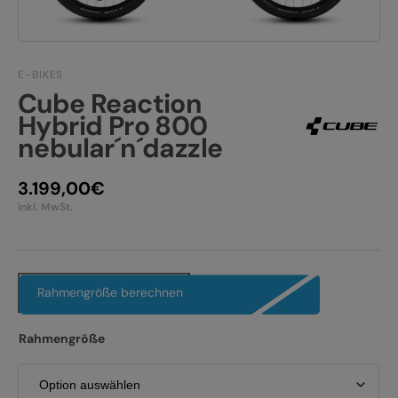
JOBS
E-BIKE FULLY
KONTAKT
E-BIKE HARDTAIL
E-BIKES
Cube Reaction
PRODUKTRÜCKRUFE
E-BIKE TOUR
Hybrid Pro 800
nebular´n´dazzle
Alle entdecken
3.199,00
€
inkl. MwSt.
Alle entdecken
Rahmengröße berechnen
Rahmengröße