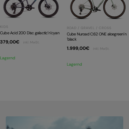
PRODUKTRÜCKRUFE
E-BIKE TOUR
Alle entdecken
KIDS
ROAD / GRAVEL / CROSS
Cube Acid 200 Disc galactic´n´cyan
Cube Nuroad C:62 ONE aloegreen´n
´black
379,00
€
inkl. MwSt.
1.999,00
€
inkl. MwSt.
Lagernd
Lagernd
Alle entdecken