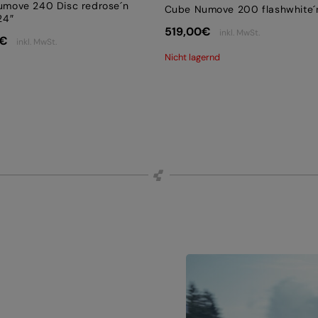
move 240 Disc redrose´n
Cube Numove 200 flashwhite´n
24″
519,00
€
inkl. MwSt.
€
inkl. MwSt.
Nicht lagernd
.