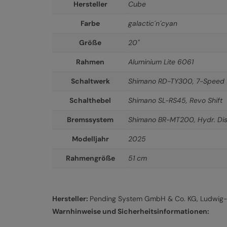
Hersteller
Cube
Farbe
galactic´n´cyan
Größe
20"
Rahmen
Aluminium Lite 6061
Schaltwerk
Shimano RD-TY300, 7-Speed
Schalthebel
Shimano SL-RS45, Revo Shift
Bremssystem
Shimano BR-MT200, Hydr. Dis
Modelljahr
2025
Rahmengröße
51 cm
Hersteller:
Pending System GmbH & Co. KG, Ludwig-H
Warnhinweise und Sicherheitsinformationen: