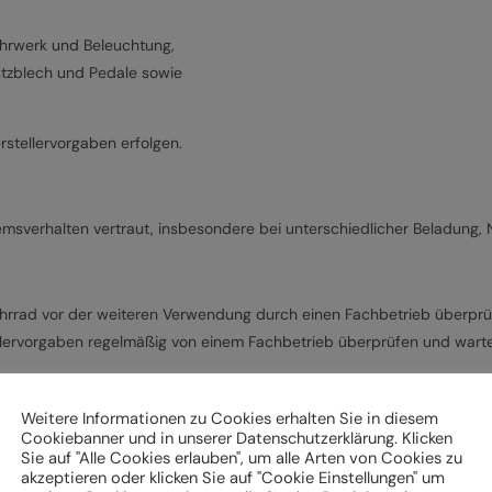
ahrwerk und Beleuchtung,
hutzblech und Pedale sowie
stellervorgaben erfolgen.
emsverhalten vertraut, insbesondere bei unterschiedlicher Beladung,
hrrad vor der weiteren Verwendung durch einen Fachbetrieb überpr
lervorgaben regelmäßig von einem Fachbetrieb überprüfen und warten
r die Montage von Bauteilen ein
Weitere Informationen zu Cookies erhalten Sie in diesem
Cookiebanner und in unserer Datenschutzerklärung. Klicken
eschriebenen Arbeiten an Ihrem Fahrrad (z. B. Einstellungen vornehme
Sie auf "Alle Cookies erlauben", um alle Arten von Cookies zu
uge verfügen.
akzeptieren oder klicken Sie auf "Cookie Einstellungen" um