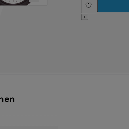
+
onen