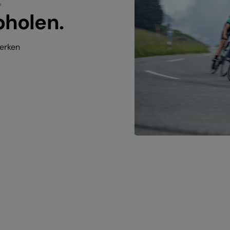
bholen.
werken