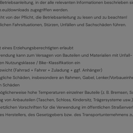
Betriebsanleitung, in der alle relevanten Informationen beschrieben si
be.eu/downloads zugegriffen werden.
t von der Pflicht, die Betriebsanleitung zu lesen und zu beachten!
lichen Fahrsituationen, Stürzen, Unfällen und Sachschäden führen.
t eines Erziehungsberechtigten erlaubt
dung kann zum Versagen von Bauteilen und Materialien mit Unfall- 
 Nutzungsklasse / Bike-Klassifikation ein
ewicht (Fahrrad + Fahrer + Zuladung + ggf. Anhänger)
ögliche Schäden, insbesondere an Rahmen, Gabel, Lenker/Vorbaueinhe
en Schäden
öglicherweise hohe Temperaturen einzelner Bauteile (z. B. Bremsen, S
ng von Anbauteilen (Taschen, Schloss, Kindersitz, Trägersysteme usw
etzlichen Vorschriften für die Verwendung im öffentlichen Straßenver
es Herstellers, des Gesetzgebers bzw. des Transportunternehmens z