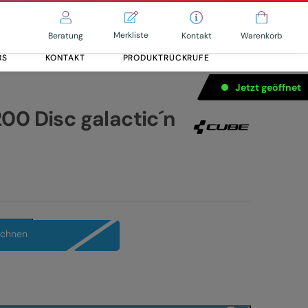
Merkliste
Kontakt
Beratung
Warenkorb
BS
KONTAKT
PRODUKTRÜCKRUFE
Jetzt geöffnet
00 Disc galactic´n
Alle entdecken
Alle entdecken
echnen