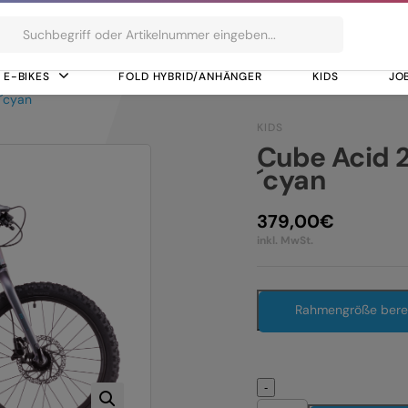
ts
E-BIKES
FOLD HYBRID/ANHÄNGER
KIDS
JO
n´cyan
KIDS
Cube Acid 2
´cyan
379,00
€
inkl. MwSt.
Rahmengröße ber
-