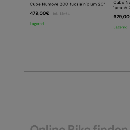
Cube Nu
Cube Numove 200 fucsia´n´plum 20″
´peach 
479,00
€
inkl. MwSt.
629,00
Lagernd
Lagernd
Online Bike finden