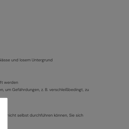
 Nässe und losem Untergrund
üft werden
, um Gefährdungen, z. B. verschleißbedingt, zu
n) nicht selbst durchführen können, Sie sich