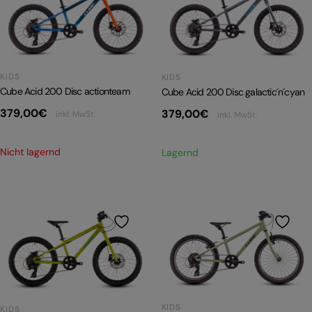
PRODUKTRÜCKRUFE
E-BIKE TOUR
Alle entdecken
KIDS
KIDS
Cube Acid 200 Disc actionteam
Cube Acid 200 Disc galactic´n´cyan
379,00
€
379,00
€
inkl. MwSt.
inkl. MwSt.
Nicht lagernd
Lagernd
Alle entdecken
KIDS
KIDS