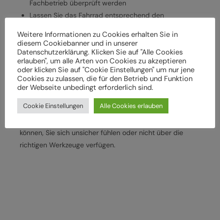
Fachbetrieb überprüft werden
Lassen Sie das Fahrrad entsprechend den
Herstellervorgaben regelmäßig von einem
Weitere Informationen zu Cookies erhalten Sie in
Fachbetrieb überprüfen und warten, um
diesem Cookiebanner und in unserer
Datenschutzerklärung. Klicken Sie auf "Alle Cookies
Gefährdungen, z. B. verschleißbedingt, zu vermeiden
erlauben", um alle Arten von Cookies zu akzeptieren
Halten Sie die angegebenen Drehmomente (Nm) für
oder klicken Sie auf "Cookie Einstellungen" um nur jene
die Montage von Bauteilen ein
Cookies zu zulassen, die für den Betrieb und Funktion
der Webseite unbedingt erforderlich sind.
Wenden Sie sich an Ihren Fachhändler, wenn Sie die
Cookie Einstellungen
Alle Cookies erlauben
beschriebenen Arbeiten an Ihrem Fahrrad (z. B.
Einstellungen vornehmen) nicht selbst durchführen
können, Sie sich unsicher fühlen oder nicht über die
richtigen Werkzeuge verfügen.