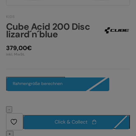
JOBS
E-BIKE FULLY
KIDS
KONTAKT
E-BIKE HARDTAIL
Cube Acid 200 Disc
lizard´n´blue
PRODUKTRÜCKRUFE
E-BIKE TOUR
379,00
€
Alle entdecken
inkl. MwSt.
Rahmengröße berechnen
Alle entdecken
-
Click & Collect
+