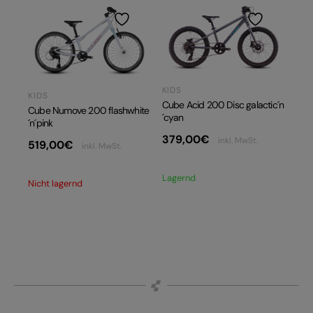
KIDS
KIDS
Cube Acid 200 Disc galactic´n
Cube Numove 200 flashwhite
´cyan
´n´pink
379,00
€
inkl. MwSt.
519,00
€
inkl. MwSt.
Lagernd
Nicht lagernd