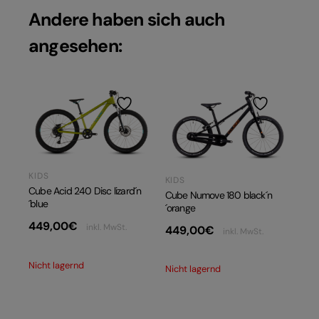
Andere haben sich auch
angesehen:
KIDS
KIDS
Cube Acid 240 Disc lizard´n
Cube Numove 180 black´n
´blue
´orange
449,00
€
inkl. MwSt.
449,00
€
inkl. MwSt.
Nicht lagernd
Nicht lagernd