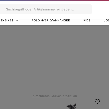
ts
E-BIKES
FOLD HYBRID/ANHÄNGER
KIDS
JO
-IR, Direct Attach
M8100-IR, Direct A
In mehreren Größen erhältlich