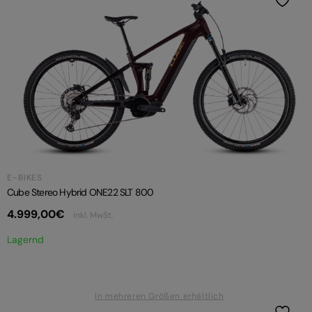
E-BIKES
Cube Stereo Hybrid ONE22 SLT 800
4.999,00
€
inkl. MwSt.
Lagernd
In mehreren Größen erhältlich