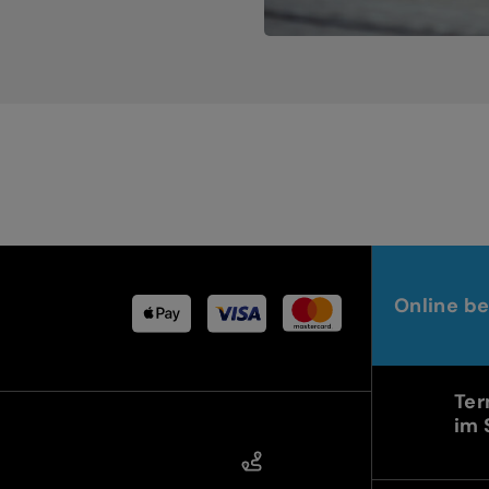
Online be
Ter
im 