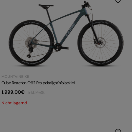
MOUNTAINBIKE
Cube Reaction C:62 Pro polarlight´n´black M
1.999,00
€
inkl. MwSt.
Nicht lagernd