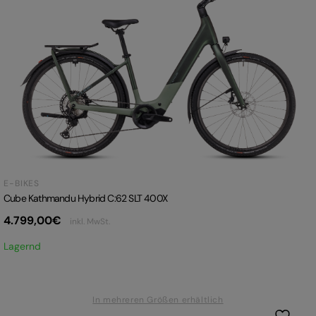
E-BIKES
Cube Kathmandu Hybrid C:62 SLT 400X
4.799,00
€
inkl. MwSt.
Lagernd
In mehreren Größen erhältlich