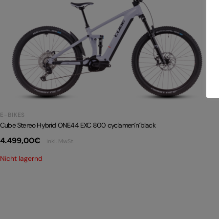
E-BIKES
Cube Stereo Hybrid ONE44 EXC 800 cyclamen´n´black
4.499,00
€
inkl. MwSt.
Nicht lagernd