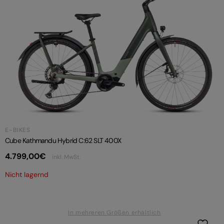
E-BIKES
Cube Kathmandu Hybrid C:62 SLT 400X
4.799,00
€
inkl. MwSt.
Nicht lagernd
In mehreren Größen erhältlich