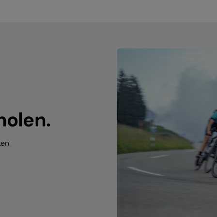
holen.
ken