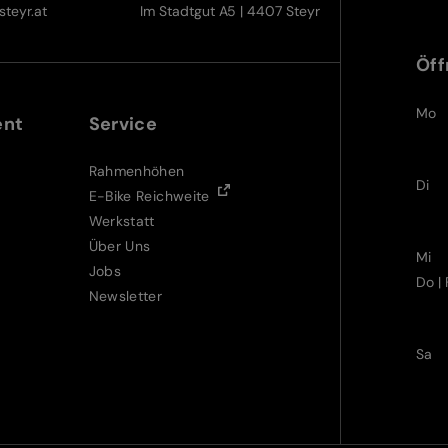
teyr.at
Im Stadtgut A5 | 4407 Steyr
Öff
Mo
ent
Service
Rahmenhöhen
Di
E-Bike Reichweite
Werkstatt
Über Uns
Mi
Jobs
Do | 
Newsletter
Sa