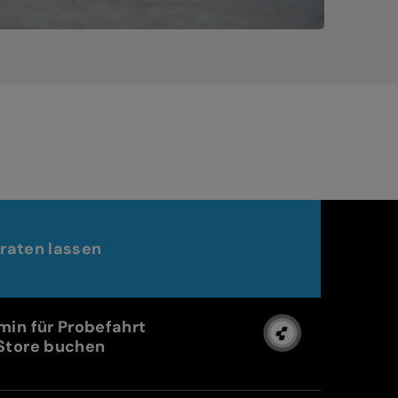
raten lassen
min für Probefahrt
Store buchen