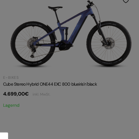
E-BIKES
Cube Stereo Hybrid ONE44 EXC 800 blueiris´n´black
4.699,00
€
inkl. MwSt.
Lagernd