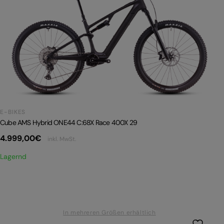
E-BIKES
Cube AMS Hybrid ONE44 C:68X Race 400X 29
4.999,00
€
inkl. MwSt.
Lagernd
In mehreren Größen erhältlich