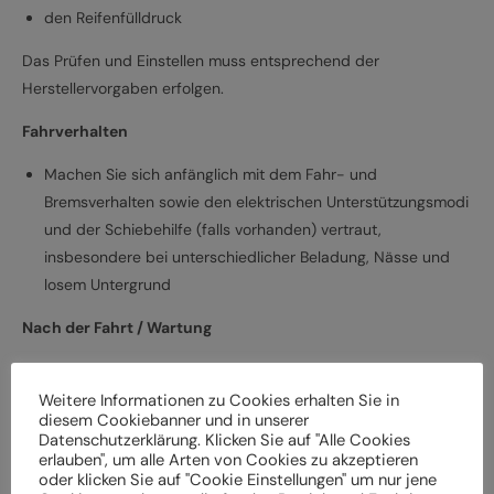
den Reifenfülldruck
Das Prüfen und Einstellen muss entsprechend der
Herstellervorgaben erfolgen.
Fahrverhalten
Machen Sie sich anfänglich mit dem Fahr- und
Bremsverhalten sowie den elektrischen Unterstützungsmodi
und der Schiebehilfe (falls vorhanden) vertraut,
insbesondere bei unterschiedlicher Beladung, Nässe und
losem Untergrund
Nach der Fahrt / Wartung
Bei Schäden und Funktionsstörungen muss das
Elektrofahrrad vor der weiteren Verwendung durch einen
Weitere Informationen zu Cookies erhalten Sie in
diesem Cookiebanner und in unserer
Fachbetrieb überprüft werden
Datenschutzerklärung. Klicken Sie auf "Alle Cookies
Lassen Sie das Elektrofahrrad entsprechend den
erlauben", um alle Arten von Cookies zu akzeptieren
oder klicken Sie auf "Cookie Einstellungen" um nur jene
Herstellervorgaben regelmäßig von einem Fachbetrieb