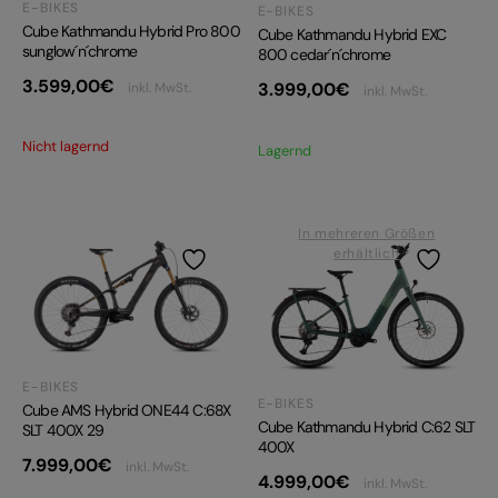
E-BIKES
E-BIKES
Cube Kathmandu Hybrid Pro 800
Cube Kathmandu Hybrid EXC
sunglow´n´chrome
800 cedar´n´chrome
3.599,00
€
3.999,00
€
inkl. MwSt.
inkl. MwSt.
Nicht lagernd
Lagernd
In mehreren Größen
erhältlich
E-BIKES
E-BIKES
Cube AMS Hybrid ONE44 C:68X
Cube Kathmandu Hybrid C:62 SLT
SLT 400X 29
400X
7.999,00
€
inkl. MwSt.
4.999,00
€
inkl. MwSt.