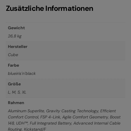
Zusätzliche Informationen
Gewicht
26,8 kg
Hersteller
Cube
Farbe
blueiris´n´black
Größe
L
,
M
,
S
,
XL
Rahmen
Aluminum Superlite, Gravity Casting Technology, Efficient
Comfort Control, FSP 4-Link, Agile Comfort Geometry, Boost
148, UDH™, Full Integrated Battery, Advanced Internal Cable
Routing, Kickstand/F