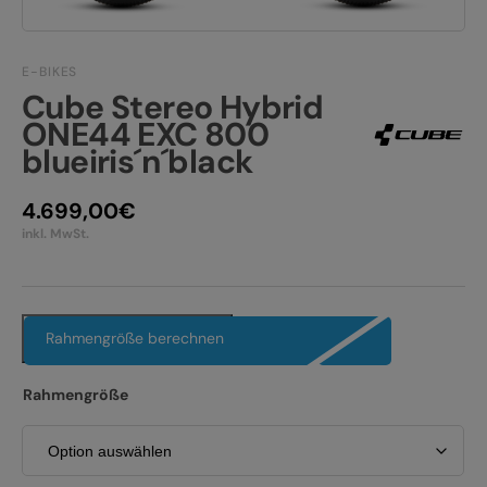
JOBS
E-BIKE FULLY
KONTAKT
E-BIKES
E-BIKE HARDTAIL
Cube Stereo Hybrid
PRODUKTRÜCKRUFE
ONE44 EXC 800
E-BIKE TOUR
blueiris´n´black
Alle entdecken
4.699,00
€
inkl. MwSt.
Rahmengröße berechnen
Alle entdecken
Rahmengröße