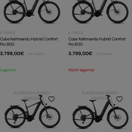
PRODUKTRÜCKRUFE
E-BIKE TOUR
Alle entdecken
E-BIKES
E-BIKES
Cube Kathmandu Hybrid Comfort
Cube Kathmandu Hybrid Comfort
Pro 800
Pro 800
3.799,00
€
3.799,00
€
inkl. MwSt.
inkl. MwSt.
Lagernd
Nicht lagernd
Alle entdecken
In mehreren Größen
In mehreren Größen
erhältlich
erhältlich