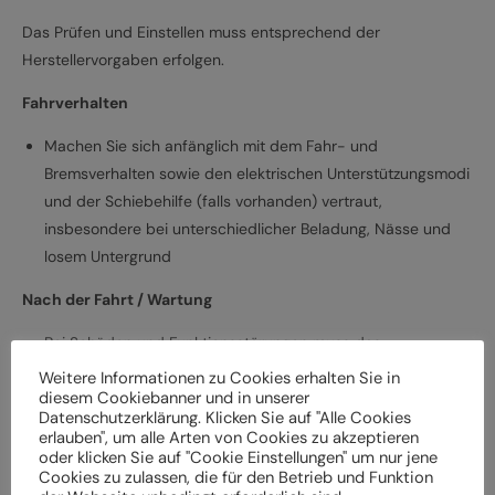
Das Prüfen und Einstellen muss entsprechend der
Herstellervorgaben erfolgen.
Fahrverhalten
Machen Sie sich anfänglich mit dem Fahr- und
Bremsverhalten sowie den elektrischen Unterstützungsmodi
und der Schiebehilfe (falls vorhanden) vertraut,
insbesondere bei unterschiedlicher Beladung, Nässe und
losem Untergrund
Nach der Fahrt / Wartung
Bei Schäden und Funktionsstörungen muss das
Elektrofahrrad vor der weiteren Verwendung durch einen
Weitere Informationen zu Cookies erhalten Sie in
diesem Cookiebanner und in unserer
Fachbetrieb überprüft werden
Datenschutzerklärung. Klicken Sie auf "Alle Cookies
Lassen Sie das Elektrofahrrad entsprechend den
erlauben", um alle Arten von Cookies zu akzeptieren
Herstellervorgaben regelmäßig von einem Fachbetrieb
oder klicken Sie auf "Cookie Einstellungen" um nur jene
Cookies zu zulassen, die für den Betrieb und Funktion
überprüfen und warten, um Gefährdungen, z. B.