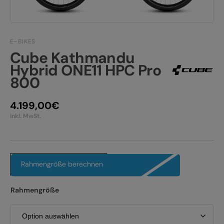
JOBS
E-BIKE FULLY
KONTAKT
E-BIKE HARDTAIL
E-BIKES
Cube Kathmandu
PRODUKTRÜCKRUFE
E-BIKE TOUR
Hybrid ONE11 HPC Pro
800
Alle entdecken
4.199,00
€
inkl. MwSt.
Alle entdecken
Rahmengröße berechnen
Rahmengröße