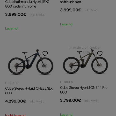
Cube Kathmandu Hybrid EXC
shiftblush´n´art
800 cedar´n´chrome
3.999,00
€
inkl. MwSt.
3.999,00
€
inkl. MwSt.
Lagernd
Lagernd
In mehreren Größen
erhältlich
E-BIKES
E-BIKES
Cube Stereo Hybrid ONE44 Pro
Cube Stereo Hybrid ONE22 SLX
800
800
3.799,00
€
4.299,00
€
inkl. MwSt.
inkl. MwSt.
Lagernd
Nicht lagernd