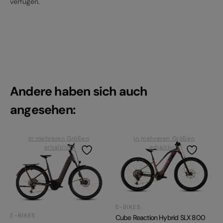
verfügen.
Andere haben sich auch
angesehen:
In mehreren Größen
In mehreren Größen
erhältlich
erhältlich
E-BIKES
E-BIKES
Cube Reaction Hybrid SLX 800