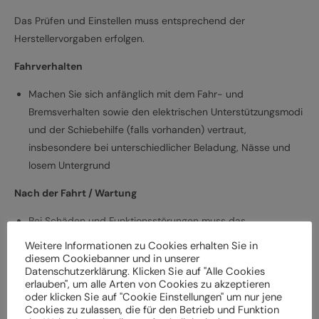
Das Prüfen und Einstellen muss entsprechend der
Herstellervorgaben erfolgen.
Fahrverhalten
Machen Sie sich anfänglich mit dem Fahr- und
Bremsverhalten sowie den elektrischen Unterstützungsmodi
und der Schiebehilfe (falls vorhanden) vertraut,
insbesondere bei unterschiedlicher Beladung, Nässe und
losem Untergrund
Nach der Fahrt / Wartung
Bei Schäden und Funktionsstörungen muss das
Elektrofahrrad vor der weiteren Verwendung durch einen
Weitere Informationen zu Cookies erhalten Sie in
Fachbetrieb überprüft werden
diesem Cookiebanner und in unserer
Datenschutzerklärung. Klicken Sie auf "Alle Cookies
Lassen Sie das Elektrofahrrad entsprechend den
erlauben", um alle Arten von Cookies zu akzeptieren
Herstellervorgaben regelmäßig von einem Fachbetrieb
oder klicken Sie auf "Cookie Einstellungen" um nur jene
Cookies zu zulassen, die für den Betrieb und Funktion
überprüfen und warten, um Gefährdungen, z. B.