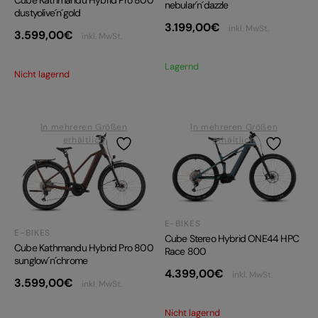
nebular´n´dazzle
dustyolive´n´gold
3.199,00
€
inkl. MwSt.
3.599,00
€
inkl. MwSt.
Lagernd
Nicht lagernd
In mehreren Größen
In mehreren Größen
erhältlich
erhältlich
E-BIKES
E-BIKES
Cube Stereo Hybrid ONE44 HPC
Cube Kathmandu Hybrid Pro 800
Race 800
sunglow´n´chrome
4.399,00
€
inkl. MwSt.
3.599,00
€
inkl. MwSt.
Nicht lagernd