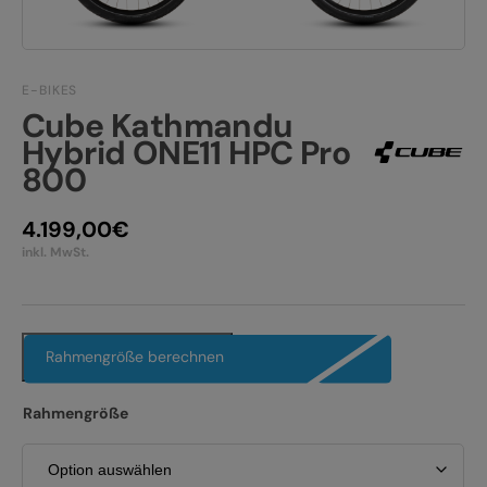
JOBS
E-BIKE FULLY
KONTAKT
E-BIKE HARDTAIL
E-BIKES
Cube Kathmandu
PRODUKTRÜCKRUFE
E-BIKE TOUR
Hybrid ONE11 HPC Pro
800
Alle entdecken
4.199,00
€
inkl. MwSt.
Alle entdecken
Rahmengröße berechnen
Rahmengröße