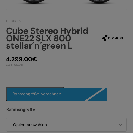
JOBS
E-BIKE FULLY
KONTAKT
E-BIKE HARDTAIL
E-BIKES
Cube Stereo Hybrid
PRODUKTRÜCKRUFE
ONE22 SLX 800
E-BIKE TOUR
stellar´n´green L
Alle entdecken
4.299,00
€
inkl. MwSt.
Alle entdecken
Rahmengröße berechnen
Rahmengröße