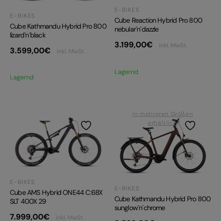
E-BIKES
E-BIKES
Cube Reaction Hybrid Pro 800
Cube Kathmandu Hybrid Pro 800
nebular´n´dazzle
lizard´n´black
3.199,00
€
inkl. MwSt.
3.599,00
€
inkl. MwSt.
Lagernd
Lagernd
In mehreren Größen
erhältlich
E-BIKES
E-BIKES
Cube AMS Hybrid ONE44 C:68X
Cube Kathmandu Hybrid Pro 800
SLT 400X 29
sunglow´n´chrome
7.999,00
€
inkl. MwSt.