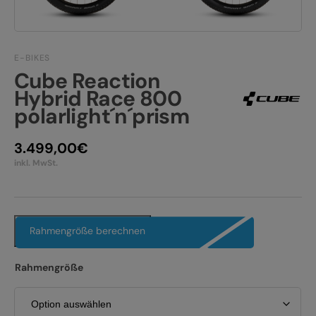
JOBS
E-BIKE FULLY
KONTAKT
E-BIKE HARDTAIL
E-BIKES
Cube Reaction
PRODUKTRÜCKRUFE
E-BIKE TOUR
Hybrid Race 800
polarlight´n´prism
Alle entdecken
3.499,00
€
inkl. MwSt.
Alle entdecken
Rahmengröße berechnen
Rahmengröße