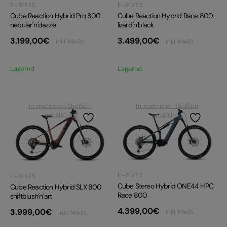
E-BIKES
E-BIKES
Cube Reaction Hybrid Pro 800
Cube Reaction Hybrid Race 800
nebular´n´dazzle
lizard´n´black
3.199,00
€
3.499,00
€
inkl. MwSt.
inkl. MwSt.
Lagernd
Lagernd
In mehreren Größen
In mehreren Größen
erhältlich
erhältlich
E-BIKES
E-BIKES
Cube Stereo Hybrid ONE44 HPC
Cube Reaction Hybrid SLX 800
Race 800
shiftblush´n´art
4.399,00
€
3.999,00
€
inkl. MwSt.
inkl. MwSt.