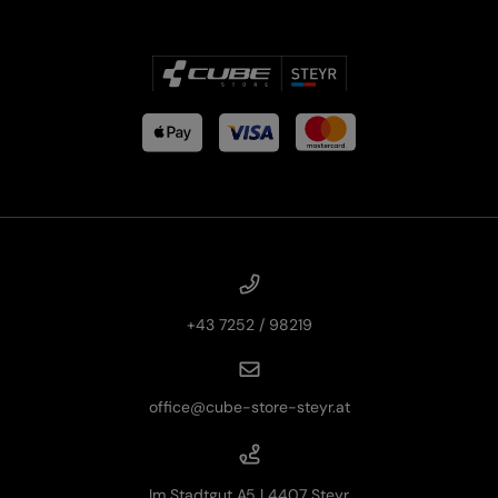
+43 7252 / 98219
office@cube-store-steyr.at
Im Stadtgut A5 | 4407 Steyr