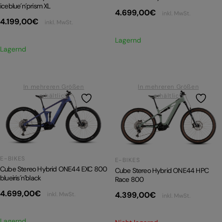
iceblue´n´prism XL
4.699,00
€
inkl. MwSt.
4.199,00
€
inkl. MwSt.
Lagernd
Lagernd
In mehreren Größen
In mehreren Größen
erhältlich
erhältlich
E-BIKES
E-BIKES
Cube Stereo Hybrid ONE44 EXC 800
Cube Stereo Hybrid ONE44 HPC
blueiris´n´black
Race 800
4.699,00
€
4.399,00
€
inkl. MwSt.
inkl. MwSt.
Lagernd