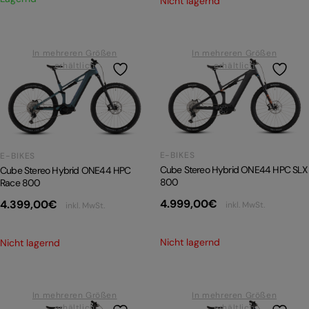
Nicht lagernd
In mehreren Größen
In mehreren Größen
erhältlich
erhältlich
E-BIKES
E-BIKES
Cube Stereo Hybrid ONE44 HPC SLX
Cube Stereo Hybrid ONE44 HPC
800
Race 800
4.999,00
€
4.399,00
€
inkl. MwSt.
inkl. MwSt.
Nicht lagernd
Nicht lagernd
In mehreren Größen
In mehreren Größen
erhältlich
erhältlich