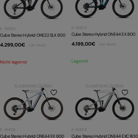
PRODUKTRÜCKRUFE
E-BIKE TOUR
E-BIKES
E-BIKES
Alle entdecken
Cube Stereo Hybrid ONE44 EX 800
Cube Stereo Hybrid ONE22 SLX 800
4.199,00
€
4.299,00
€
inkl. MwSt.
inkl. MwSt.
Lagernd
Nicht lagernd
Alle entdecken
In mehreren Größen
In mehreren Größen
erhältlich
erhältlich
E-BIKES
E-BIKES
Cube Stereo Hybrid ONE44 EXC 800
Cube Stereo Hybrid ONE44 EX 800