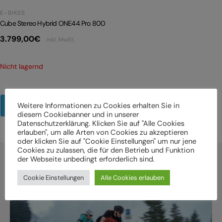
E-BIKES
Cube Stereo Hybrid ONE44 Pro 800
3.799,00
€
inkl. MwSt.
Nicht lagernd
Weitere Informationen zu Cookies erhalten Sie in
Mehr Produkte anzeigen
diesem Cookiebanner und in unserer
Datenschutzerklärung. Klicken Sie auf "Alle Cookies
erlauben", um alle Arten von Cookies zu akzeptieren
oder klicken Sie auf "Cookie Einstellungen" um nur jene
Cookies zu zulassen, die für den Betrieb und Funktion
der Webseite unbedingt erforderlich sind.
Cookie Einstellungen
Alle Cookies erlauben